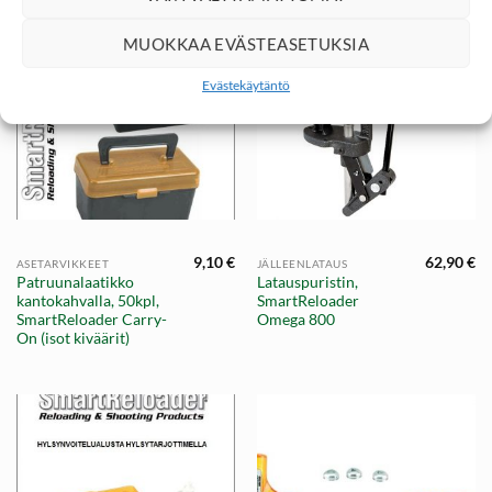
MUOKKAA EVÄSTEASETUKSIA
Evästekäytäntö
9,10
€
62,90
€
ASETARVIKKEET
JÄLLEENLATAUS
Patruunalaatikko
Latauspuristin,
kantokahvalla, 50kpl,
SmartReloader
SmartReloader Carry-
Omega 800
On (isot kiväärit)