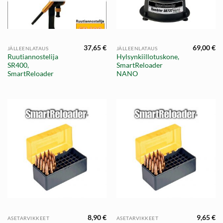
37,65
€
69,00
€
JÄLLEENLATAUS
JÄLLEENLATAUS
Ruutiannostelija
Hylsynkiillotuskone,
SR400,
SmartReloader
SmartReloader
NANO
8,90
€
9,65
€
ASETARVIKKEET
ASETARVIKKEET