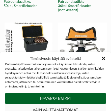
Patruunalaatikko,
Patruunalaatikko
50kpl, SmartReloader
36kpl, SmartReloader
(isot kiväärit)
Tämä sivusto käyttää evästeitä
Parhaan käyttökokemuksen tarjoamiseksi käytämme tekniikoita, kuten
evästeitä, laitetietojen tallentamiseen ja/tai käyttämiseen. Näiden tekniikoiden
hyväksyminen antaa meille mahdollisuuden käsitellä tietoja, kuten
selauskäyttäytymistä tai yksilöllisiä tunnisteita tällä sivustolla. Suostumuksen
8,15
€
139,00
€
antamatta jättäminen tai peruuttaminen voi vaikuttaa haitallisesti tiettyihin
ASETARVIKKEET
AMPUMATUET
Patruunalaatikko
Ampumatuki (etu) |
ominaisuuksiin ja toimintoihin.
kantokahvalla, 50kpl,
SmartReloader
SmartReloader Carry-
SR300
HYVÄKSY KAIKKI
On
VAIN VÄLTTÄMÄTTÖMÄT