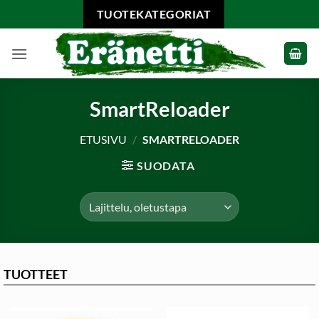
Skip
TUOTEKATEGORIAT
to
content
SmartReloader
ETUSIVU
/
SMARTRELOADER
SUODATA
TUOTTEET