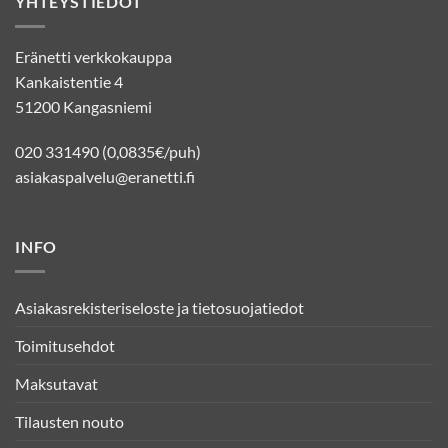
YHTEYSTIEDOT
Eränetti verkkokauppa
Kankaistentie 4
51200 Kangasniemi
020 331490 (0,0835€/puh)
asiakaspalvelu@eranetti.fi
INFO
Asiakasrekisteriseloste ja tietosuojatiedot
Toimitusehdot
Maksutavat
Tilausten nouto