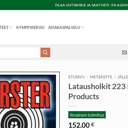
TILAA UUTISKIRJE JA SAAT HETI -5% AL
TEET
KYMPPIKERHO
ASIAKASPALVELU
ETUSIVU
/
METSÄSTYS
/
JÄLL
Latausholkit 223
Products
Ilmainen toimitus
152,00
€