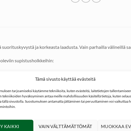
 suorituskyvystä ja korkeasta laadusta. Vain parhailla välineillä 
oleviin supistusholkkeihin:
 matkalla (kaula, hartia, runko). Kalibrointikuula / -kartio ei ole 
Tämä sivusto käyttää evästeitä
ä kaulasupistuksen ohjauksessa ja kaulan kalibrointi tapahtuu tak
 kalibrointikuulan läpi. Tähän vaikuttaa myös sopiva supistusaste 
ksen tarjoamiseksi käytämme tekniikoita, kuten evästeitä, laitetietojen tallentamiseen 
 tekniikoiden hyväksyminen antaa meille mahdollisuuden käsitellä tietoja, kuten selaus
holkkeihin: Luoditusholkki poikkeaa selvästi normaalista RCBS-tyy
ita tällä sivustolla. Suostumuksen antamatta jättäminen tai peruuttaminen voi vaikuttaa hai
imintoihin.
n, niissä vain luoti on ohjauksessa koko luodituksen ajan mutta hy
ylsyn kaulan materiaali ei ole tasapaksu niin luoti voi olla toispu
Y KAIKKI
VAIN VÄLTTÄMÄTTÖMÄT
MUOKKAA EV