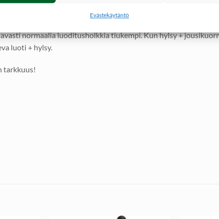
iseen tiukkaan holkkiin joka on jousikuormitettu. Hylsy on koko
Evästekäytäntö
asti normaalia luoditusholkkia tiukempi. Kun hylsy + jousikuormi
a luoti + hylsy.
n tarkkuus!