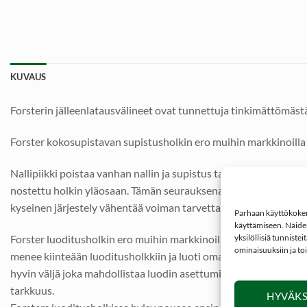
KUVAUS
Forsterin jälleenlatausvälineet ovat tunnettuja tinkimättömästä
Forster kokosupistavan supistusholkin ero muihin markkinoilla 
Nallipiikki poistaa vanhan nallin ja supistus tapahtuu hylsyn koko
nostettu holkin yläosaan. Tämän seurauksena hylsyn suu on viel
kyseinen järjestely vähentää voiman tarvetta kun hylsy vedetään
Parhaan käyttökokemu
käyttämiseen. Näiden
Forster luoditusholkin ero muihin markkinoilla oleviin luoditus
yksilöllisiä tunniste
ominaisuuksiin ja to
menee kiinteään luoditusholkkiin ja luoti omaan ohjausporauksee
hyvin väljä joka mahdollistaa luodin asettumisen vinoon ja jos h
tarkkuus.
HYVÄKS