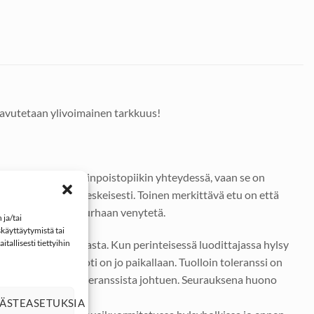
saavutetaan ylivoimainen tarkkuus!
kuten tavallista nallinpoistopiikin yhteydessä, vaan se on
uuvarmasti aina keskeisesti. Toinen merkittävä etu on että
jolloin hylsyä ei turhaan venytetä.
ja/tai
käyttäytymistä tai
ppisestä luodittajasta. Kun perinteisessä luodittajassa hylsy
tallisesti tiettyihin
lsy vasta kun luoti on jo paikallaan. Tuolloin toleranssi on
oleisesti suuresta toleranssista johtuen. Seurauksena huono
ÄSTEASETUKSIA