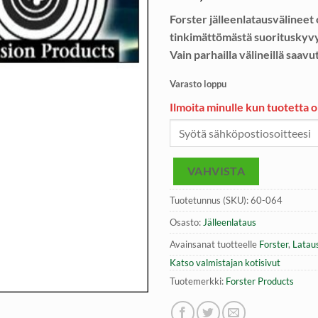
Forster jälleenlatausvälineet
tinkimättömästä suorituskyvy
Vain parhailla välineillä saav
Varasto loppu
Ilmoita minulle kun tuotetta 
VAHVISTA
Tuotetunnus (SKU):
60-064
Osasto:
Jälleenlataus
Avainsanat tuotteelle
Forster
,
Lataus
Katso valmistajan kotisivut
Tuotemerkki:
Forster Products