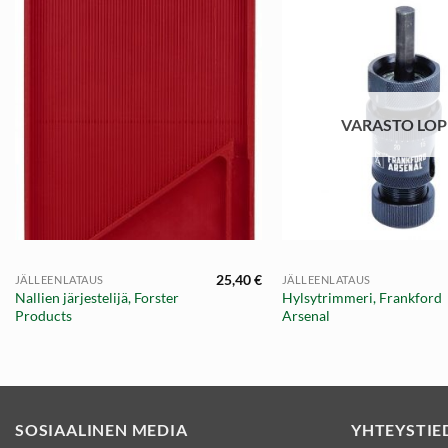
VARASTO LO
+
+
25,40
€
JÄLLEENLATAUS
JÄLLEENLATAUS
Nallien järjestelijä, Forster
Hylsytrimmeri, Frankford
Products
Arsenal
SOSIAALINEN MEDIA
YHTEYSTIE