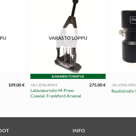
PPU
VARASTO LOPPU
+
+
ILMAINEN TOIMITUS
109,00
€
275,00
€
JÄLLEENLATAUS
JÄLLEENLATA
Latauspuristin M-Press
Ruutisirotin
Coaxial, Frankford Arsenal
DOT
INFO