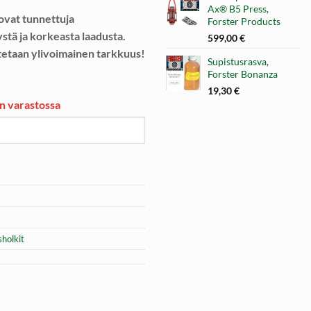
Ax® B5 Press,
 ovat tunnettuja
Forster Products
stä ja korkeasta laadusta.
599,00
€
utetaan ylivoimainen tarkkuus!
Supistusrasva,
Forster Bonanza
19,30
€
on varastossa
holkit