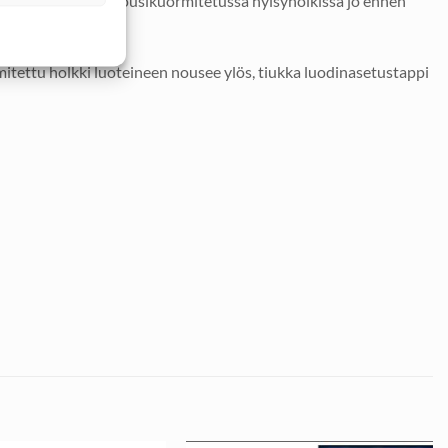
naan ohjauksessa jousikuormitetussa hylsyholkissa jo ennen
tettu holkki luoteineen nousee ylös, tiukka luodinasetustappi