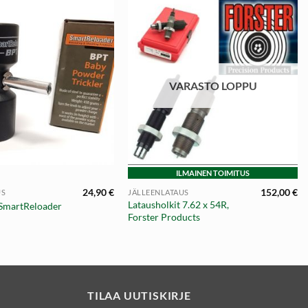
VARASTO LOPPU
+
ILMAINEN TOIMITUS
24,90
€
152,00
€
US
JÄLLEENLATAUS
Latausholkit 7.62 x 54R,
 SmartReloader
Forster Products
TILAA UUTISKIRJE