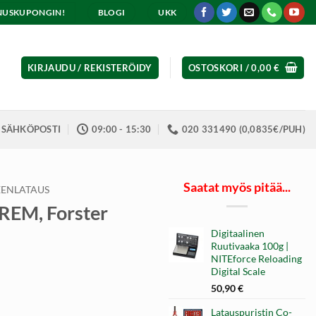
ENNUSKUPONGIN!
BLOGI
UKK
KIRJAUDU / REKISTERÖIDY
OSTOSKORI /
0,00
€
SÄHKÖPOSTI
09:00 - 15:30
020 331490 (0,0835€/PUH)
Saatat myös pitää...
EENLATAUS
 REM, Forster
Digitaalinen
Ruutivaaka 100g |
NITEforce Reloading
Digital Scale
50,90
€
Latauspuristin Co-