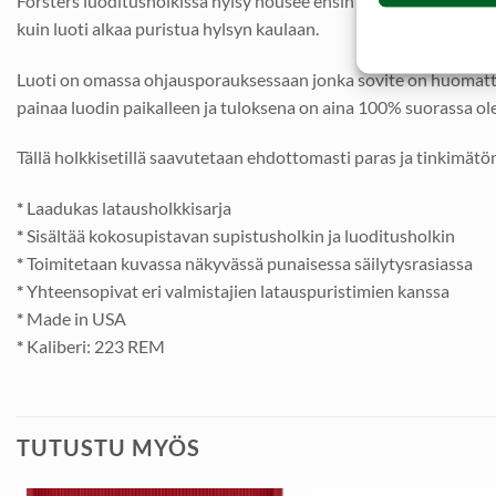
Forsters luoditusholkissa hylsy nousee ensin panospesän muoto
kuin luoti alkaa puristua hylsyn kaulaan.
Luoti on omassa ohjausporauksessaan jonka sovite on huomattav
painaa luodin paikalleen ja tuloksena on aina 100% suorassa olev
Tällä holkkisetillä saavutetaan ehdottomasti paras ja tinkimätö
*
Laadukas latausholkkisarja
*
Sisältää kokosupistavan supistusholkin ja luoditusholkin
*
Toimitetaan kuvassa näkyvässä punaisessa säilytysrasiassa
*
Yhteensopivat eri valmistajien latauspuristimien kanssa
*
Made in USA
*
Kaliberi: 223 REM
TUTUSTU MYÖS