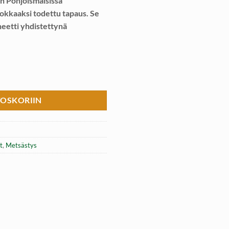
on Pohjoismaisissa
okkaaksi todettu tapaus. Se
neetti yhdistettynä
rä
TOSKORIIN
t
,
Metsästys