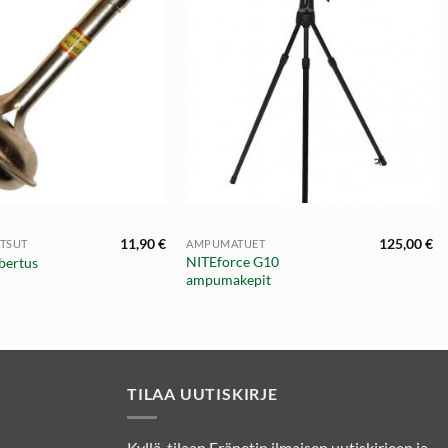
+
11,90
€
125,00
€
TSUT
AMPUMATUET
NITEforce G10
ubertus
ampumakepit
TILAA UUTISKIRJE
Kyllä, tilaan Eränetin ilmaisen uutiskirjeen ja