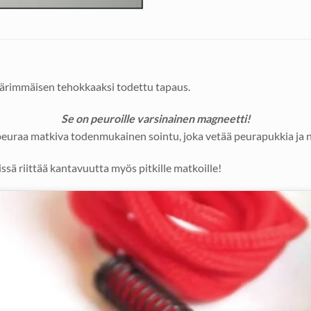
äärimmäisen tehokkaaksi todettu tapaus.
Se on peuroille varsinainen magneetti!
 peuraa matkiva todenmukainen sointu, joka vetää peurapukkia ja
llissä riittää kantavuutta myös pitkille matkoille!