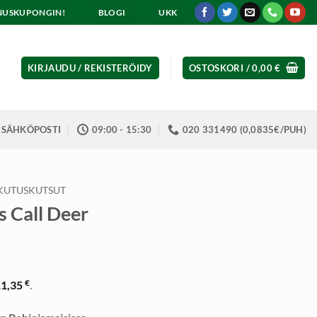
ENNUSKUPONGIN!
BLOGI
UKK
KIRJAUDU / REKISTERÖIDY
OSTOSKORI /
0,00
€
SÄHKÖPOSTI
09:00 - 15:30
020 331490 (0,0835€/PUH)
KUTUSKUTSUT
s Call Deer
nen
yinen
a
€
11,35
.
5 €.