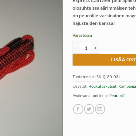
Express Call Deer peurapilli 
olosuhteissa äärimmäisen teh
on peuroille varsinainen mag
hajusteiden kanssa!
Varastossa
Peurapilli, Express Call Deer mää
LISÄÄ OS
Tuotetunnus (SKU):
80-034
Osastot:
Houkutuskutsut
,
Kampanja
Avainsana tuotteelle
Peurapilli