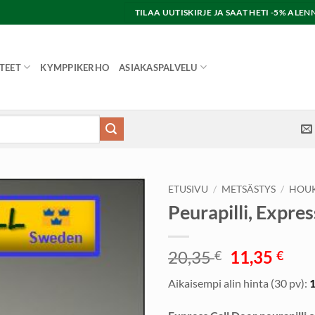
TILAA UUTISKIRJE JA SAAT HETI -5% AL
TEET
KYMPPIKERHO
ASIAKASPALVELU
ETUSIVU
/
METSÄSTYS
/
HOU
Peurapilli, Expres
Alkuperäi
Nyk
20,35
11,35
€
€
hinta
hint
Aikaisempi alin hinta (30 pv):
oli:
on:
20,35 €.
11,3