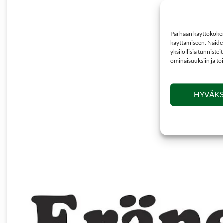
Parhaan käyttökokemu
käyttämiseen. Näiden
yksilöllisiä tunniste
ominaisuuksiin ja to
HYVÄKS