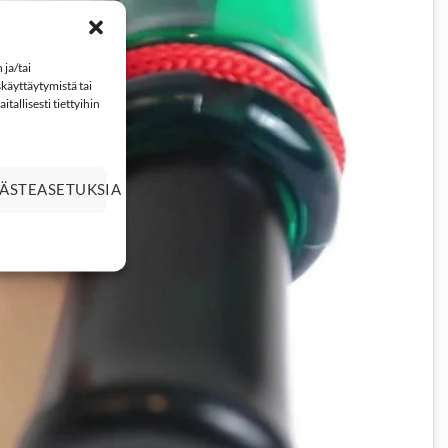
ja/tai
käyttäytymistä tai
tallisesti tiettyihin
ÄSTEASETUKSIA