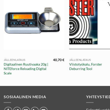
+
+
40,70
€
JÄLLEENLATAUS
JÄLLEENLATAUS
Digitaalinen Ruutivaaka 20g |
Viistotyökalu, Forster
NITEforce Reloading Digital
Deburring Tool
Scale
SOSIAALINEN MEDIA
YHTEYSTIE
Eränetti ver