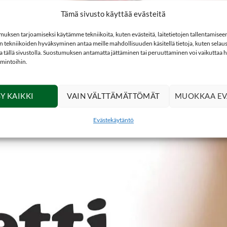
Tämä sivusto käyttää evästeitä
ksen tarjoamiseksi käytämme tekniikoita, kuten evästeitä, laitetietojen tallentamiseen 
 tekniikoiden hyväksyminen antaa meille mahdollisuuden käsitellä tietoja, kuten selaus
ita tällä sivustolla. Suostumuksen antamatta jättäminen tai peruuttaminen voi vaikuttaa hai
imintoihin.
Paina tästä hyväksyäksesi markkinointi
Y KAIKKI
VAIN VÄLTTÄMÄTTÖMÄT
MUOKKAA EV
evästeet ottaaksesi tämän sisällön
käyttöön
Evästekäytäntö