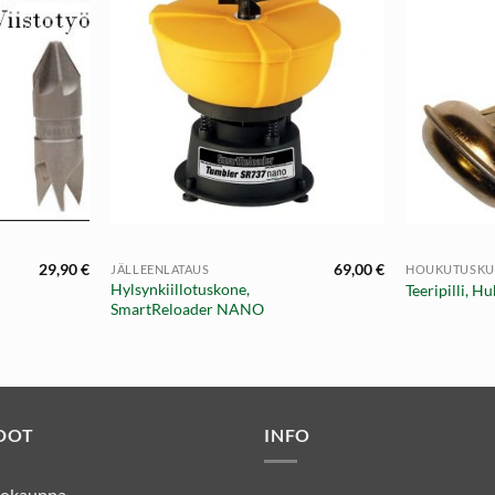
+
+
29,90
€
69,00
€
JÄLLEENLATAUS
HOUKUTUSKU
Hylsynkiillotuskone,
Teeripilli, H
SmartReloader NANO
DOT
INFO
kkokauppa