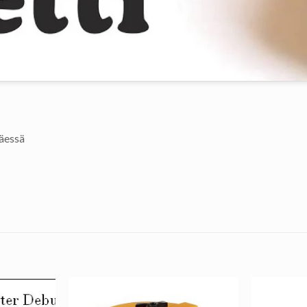
täessä