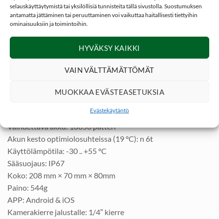
Spektrialue: 8 µm – 14 µm
selauskäyttäytymistä tai yksilöllisiä tunnisteita tällä sivustolla. Suostumuksen
antamatta jättäminen tai peruuttaminen voi vaikuttaa haitallisesti tiettyihin
Kuvataajuus: 50Hz
ominaisuuksiin ja toimintoihin.
Polttoväli: 50mm
Linssi: F1.0
HYVÄKSY KAIKKI
FOV 100m: 30.7m x 24.6m
ZOOM: 8x
VAIN VÄLTTÄMÄTTÖMÄT
Suurennos:1.72x
Sisäinen EMMC muisti: 64GB
MUOKKAA EVÄSTEASETUKSIA
WiFi: kyllä (jako 4 henkilölle)
Evästekäytäntö
Virtaportti: 5V DC / 2A, USB-C
Vaihdettava akku: 18650 patteri
Akun kesto optimiolosuhteissa (19 °C): n 6t
Käyttölämpötila: -30 .. +55 °C
Sääsuojaus: IP67
Koko: 208 mm × 70 mm × 80mm
Paino: 544g
APP: Android & iOS
Kamerakierre jalustalle: 1/4″ kierre