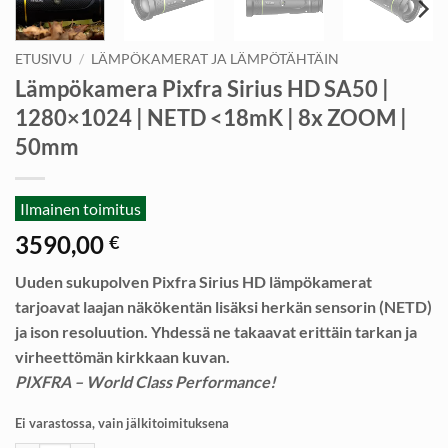
ETUSIVU
/
LÄMPÖKAMERAT JA LÄMPÖTÄHTÄIN
Lämpökamera Pixfra Sirius HD SA50 |
1280×1024 | NETD <18mK | 8x ZOOM |
50mm
Ilmainen toimitus
3590,00
€
Uuden sukupolven Pixfra Sirius HD lämpökamerat
tarjoavat laajan näkökentän lisäksi herkän sensorin (NETD)
ja ison resoluution. Yhdessä ne takaavat erittäin tarkan ja
virheettömän kirkkaan kuvan.
PIXFRA – World Class Performance!
Ei varastossa, vain jälkitoimituksena