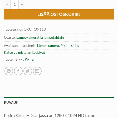
Lämpökamera Pixfra Sirius HD SA50 | 1280×1024 | NETD määrä
LISÄÄ OSTOSKORIIN
Tuotetunnus (SKU):
10-113
Osasto:
Lämpökamerat ja lämpötähtäin
Avainsanat tuotteelle
Lämpökamera
,
Pixfra
,
sirius
Katso valmistajan kotisivut
Tuotemerkki:
Pixfra
KUVAUS
Pixfra Sirius HD sarjassa on 1280 × 1024 HD tason