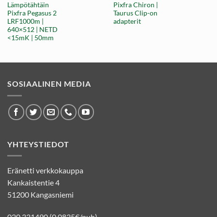
Lämpötähtäin
Pixfra Chiron |
Pixfra Pegasus 2
Taurus Clip-on
LRF1000m |
adapterit
640×512 | NETD
<15mK | 50mm
SOSIAALINEN MEDIA
YHTEYSTIEDOT
Eränetti verkkokauppa
Kankaistentie 4
51200 Kangasniemi
020 331490 (0,0835€/puh)