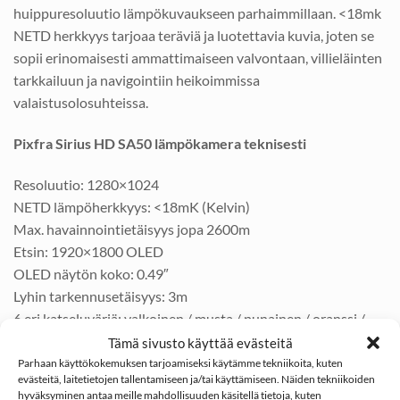
huippuresoluutio lämpökuvaukseen parhaimmillaan. <18mk
NETD herkkyys tarjoaa teräviä ja luotettavia kuvia, joten se
sopii erinomaisesti ammattimaiseen valvontaan, villieläinten
tarkkailuun ja navigointiin heikoimmissa
valaistusolosuhteissa.
Pixfra Sirius HD SA50 lämpökamera teknisesti
Resoluutio: 1280×1024
NETD lämpöherkkyys: <18mK (Kelvin)
Max. havainnointietäisyys jopa 2600m
Etsin: 1920×1800 OLED
OLED näytön koko: 0.49″
Lyhin tarkennusetäisyys: 3m
6 eri katseluväriä: valkoinen / musta / punainen / oranssi /
meripihka / smaragdi
Tämä sivusto käyttää evästeitä
Kenno: vanadiinioksidi jossa jäähdyttämätön polttotaso
Parhaan käyttökokemuksen tarjoamiseksi käytämme tekniikoita, kuten
evästeitä, laitetietojen tallentamiseen ja/tai käyttämiseen. Näiden tekniikoiden
Pikselikorkeus: 12 μm
hyväksyminen antaa meille mahdollisuuden käsitellä tietoja, kuten