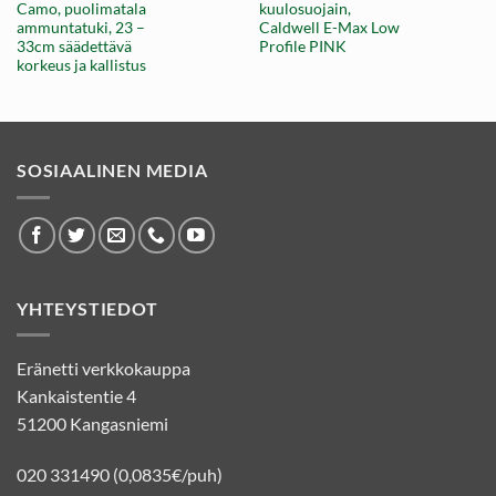
Camo, puolimatala
kuulosuojain,
on:
3,90 €.
ammuntatuki, 23 –
Caldwell E-Max Low
33cm säädettävä
Profile PINK
korkeus ja kallistus
SOSIAALINEN MEDIA
YHTEYSTIEDOT
Eränetti verkkokauppa
Kankaistentie 4
51200 Kangasniemi
020 331490 (0,0835€/puh)