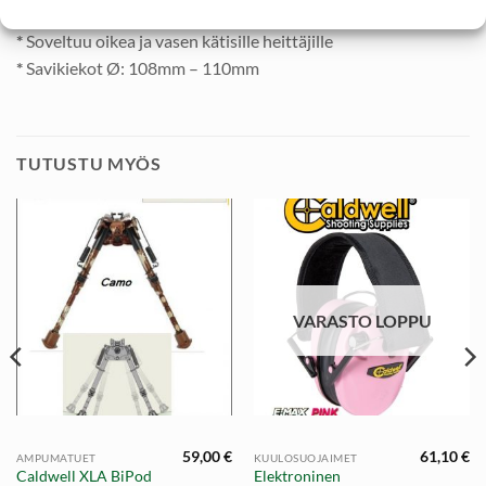
*
48cm pitkä
*
Soveltuu oikea ja vasen kätisille heittäjille
*
Savikiekot Ø: 108mm – 110mm
TUTUSTU MYÖS
VARASTO LOPPU
59,00
€
61,10
€
AMPUMATUET
KUULOSUOJAIMET
räinen
Nykyinen
Caldwell XLA BiPod
Elektroninen
hinta