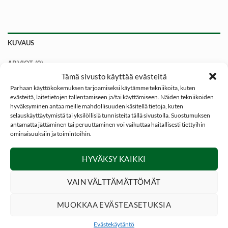
KUVAUS
ARVIOT (0)
Tämä sivusto käyttää evästeitä
Caldwell Clay
savikiekonheitin on kätevä yhdenkäden
Parhaan käyttökokemuksen tarjoamiseksi käytämme tekniikoita, kuten
evästeitä, laitetietojen tallentamiseen ja/tai käyttämiseen. Näiden tekniikoiden
savikiekonheitin jota pystyy käyttämään sekä oikea tai
hyväksyminen antaa meille mahdollisuuden käsitellä tietoja, kuten
vasenkätiset heittäjät.
selauskäyttäytymistä tai yksilöllisiä tunnisteita tällä sivustolla. Suostumuksen
antamatta jättäminen tai peruuttaminen voi vaikuttaa haitallisesti tiettyihin
ominaisuuksiin ja toimintoihin.
Caldwell Clay
savikiekonheitin on 48cm pitkä ja sillä voi
heittää tarkasti halutulle alueelle. Sen pitkä ja tukeva varren
HYVÄKSY KAIKKI
rakenne tekevät heittämisestä helppoa.
VAIN VÄLTTÄMÄTTÖMÄT
Caldwell Clay
savikiekonheittimellä voidaan heittää
standardikokoisia 108mm – 110mm halkaisijan savikiekkoja.
MUOKKAA EVÄSTEASETUKSIA
*
Tukeva ja ruostumaton rakenne
Evästekäytäntö