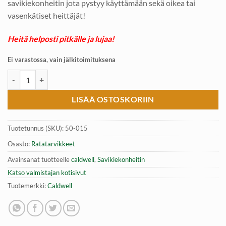
savikiekonheitin jota pystyy käyttämään sekä oikea tai
vasenkätiset heittäjät!
Heitä helposti pitkälle ja lujaa!
Ei varastossa, vain jälkitoimituksena
Savikiekonheitin, Caldwell Clay 48cm määrä
LISÄÄ OSTOSKORIIN
Tuotetunnus (SKU):
50-015
Osasto:
Ratatarvikkeet
Avainsanat tuotteelle
caldwell
,
Savikiekonheitin
Katso valmistajan kotisivut
Tuotemerkki:
Caldwell