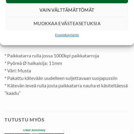
tarttuvaa materiaalia eri väreissä ja kokoisina.
VAIN VÄLTTÄMÄTTÖMÄT
NITEforce Bullseye paikkatarrat ovat pakattu tiiviiseen
MUOKKAA EVÄSTEASETUKSIA
uudelleen suljettavaan ja läpinäkyvään minigrip-pussiin.
Vesitiivis suojapussi estää tehokkaasti paikkatarra rullan
Evästekäytäntö
kastumisen radalla tai repun pohjalla.
*
Paikkatarra rulla jossa 1000kpl paikkatarroja
*
Pyöreä Ø halkaisija: 11mm
*
Väri: Musta
*
Pakattu kätevään uudelleen suljettavaan suojapussiin
*
Kätevän leveä rulla josta paikkatarra nauha ei käsiteltäessä
”kaadu”
TUTUSTU MYÖS