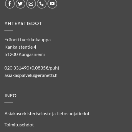
YHTEYSTIEDOT
Eränetti verkkokauppa
Kankaistentie 4
51200 Kangasniemi
020 331490 (0,0835€/puh)
asiakaspalvelu@eranetti.fi
INFO
Asiakasrekisteriseloste ja tietosuojatiedot
Toimitusehdot