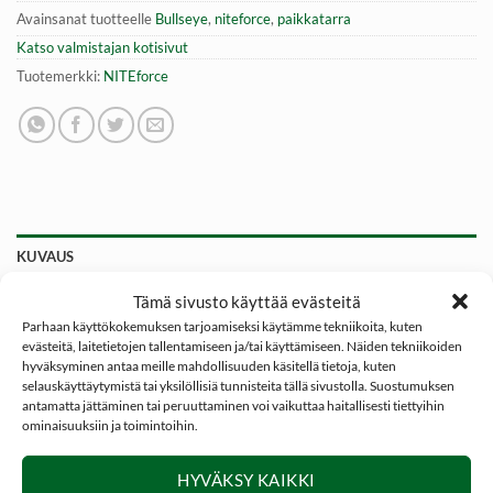
Avainsanat tuotteelle
Bullseye
,
niteforce
,
paikkatarra
Katso valmistajan kotisivut
Tuotemerkki:
NITEforce
KUVAUS
ARVIOT (0)
Tämä sivusto käyttää evästeitä
Parhaan käyttökokemuksen tarjoamiseksi käytämme tekniikoita, kuten
evästeitä, laitetietojen tallentamiseen ja/tai käyttämiseen. Näiden tekniikoiden
Paikkatarra 11mm Ø Musta | NITEforce Bullseye
hyväksyminen antaa meille mahdollisuuden käsitellä tietoja, kuten
selauskäyttäytymistä tai yksilöllisiä tunnisteita tällä sivustolla. Suostumuksen
NITEforce Bullseye pyöreä paikkatarra maalitaulun
antamatta jättäminen tai peruuttaminen voi vaikuttaa haitallisesti tiettyihin
ominaisuuksiin ja toimintoihin.
paikkaukseen. Paikkatarrat ovat kätevän leveässä rullassa
joka on samalla pidike. Leveästä rullasta nauha ei
HYVÄKSY KAIKKI
käsiteltäessä ”kaadu”. Tarra on tiukasti ampumatauluun