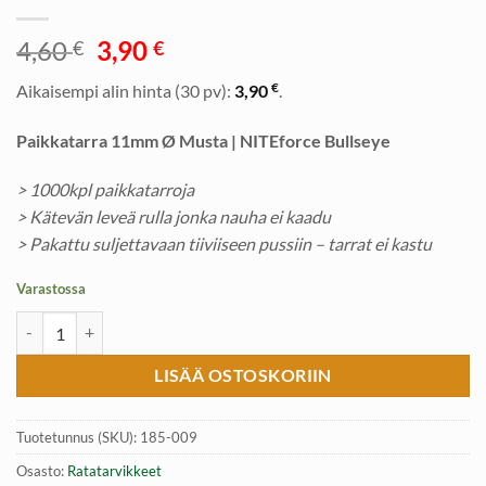
Alkuperäinen
Nykyinen
4,60
3,90
€
€
hinta
hinta
€
Aikaisempi alin hinta (30 pv):
3,90
.
oli:
on:
4,60 €.
3,90 €.
Paikkatarra 11mm Ø Musta | NITEforce Bullseye
> 1000kpl paikkatarroja
> Kätevän leveä rulla jonka nauha ei kaadu
> Pakattu suljettavaan tiiviiseen pussiin – tarrat ei kastu
Varastossa
Paikkatarra 11mm Ø Musta | NITEforce Bullseye määrä
LISÄÄ OSTOSKORIIN
Tuotetunnus (SKU):
185-009
Osasto:
Ratatarvikkeet