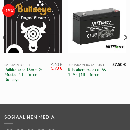
-15%
4,60
€
27,50
€
RATATARVIKKEET
RIISTAKAMERA JA TARVIKKEET
Alkuperäinen
Nykyinen
3,90
€
Paikkatarra 16mm Ø
Riistakamera akku 6V
hinta
hinta
Musta | NITEforce
12Ah | NITEforce
oli:
on:
4,60 €.
3,90 €.
Bullseye
SOSIAALINEN MEDIA