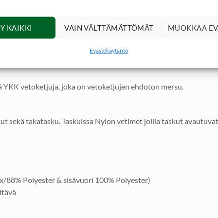
oilla säädät helposti vyötärön juuri sinulle napakaksi. Housuiss
nauhasäädöt joilla lahje voidaan kiristää kengän päälle sopivaan m
Y KAIKKI
VAIN VÄLTTÄMÄTTÖMÄT
MUOKKAA EV
Evästekäytäntö
n avata ja saada raikas tuuletus esim kesähelteillä.
ä YKK vetoketjuja, joka on vetoketjujen ehdoton mersu.
skut sekä takatasku. Taskuissa Nylon vetimet joilla taskut avautuv
ex/88% Polyester & sisävuori 100% Polyester)
itävä