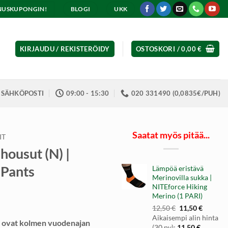
ENNUSKUPONGIN!
BLOGI
UKK
KIRJAUDU / REKISTERÖIDY
OSTOSKORI /
0,00
€
SÄHKÖPOSTI
09:00 - 15:30
020 331490 (0,0835€/PUH)
Saatat myös pitää...
IT
housut (N) |
 Pants
Lämpöä eristävä
Merinovilla sukka |
NITEforce Hiking
Merino (1 PARI)
Alkuperäinen
Nykyin
12,50
€
11,50
€
hinta
hinta
Aikaisempi alin hinta
 ovat kolmen vuodenajan
oli:
on:
(30 pv):
11,50
€
.