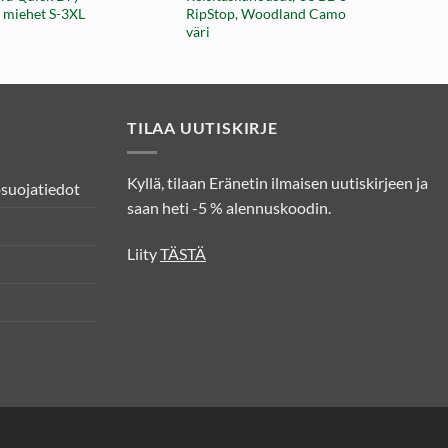
hinta
hinta
 miehet S-3XL
RipStop, Woodland Camo
oli:
on:
väri
91,70 €.
35,00 €.
TILAA UUTISKIRJE
Kyllä, tilaan Eränetin ilmaisen uutiskirjeen ja
osuojatiedot
saan heti -5 % alennuskoodin.
Liity
TÄSTÄ