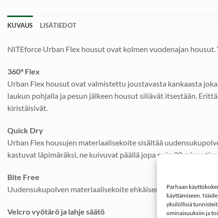
KUVAUS
LISÄTIEDOT
NITEforce Urban Flex housut ovat kolmen vuodenajan housut. Voi
360° Flex
Urban Flex housut ovat valmistettu joustavasta kankaasta joka 
laukun pohjalla ja pesun jälkeen housut siliävät itsestään. Erit
kiristäisivät.
Quick Dry
Urban Flex housujen materiaalisekoite sisältää uudensukupolven
kastuvat läpimäräksi, ne kuivuvat päällä jopa noin 20 minuutiss
Bite Free
Parhaan käyttökokemu
Uudensukupolven materiaalisekoite ehkäisee myös itikan pistot
käyttämiseen. Näiden
yksilöllisiä tunniste
Velcro vyötärö ja lahje säätö
ominaisuuksiin ja to