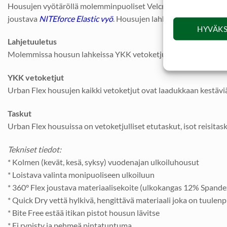
Housujen vyötäröllä molemminpuoliset Velcro tarranauhasäädöt j
joustava
NITEforce Elastic vyö
. Housujen lahkeissa Velcro tarra
HYVÄKS
Lahjetuuletus
Molemmissa housun lahkeissa YKK vetoketju joilla housut voidaa
YKK vetoketjut
Urban Flex housujen kaikki vetoketjut ovat laadukkaan kestävi
Taskut
Urban Flex housuissa on vetoketjulliset etutaskut, isot reisita
Tekniset tiedot:
* Kolmen (kevät, kesä, syksy) vuodenajan ulkoiluhousut
* Loistava valinta monipuoliseen ulkoiluun
* 360° Flex joustava materiaalisekoite (ulkokangas 12% Spand
* Quick Dry vettä hylkivä, hengittävä materiaali joka on tuulenp
* Bite Free estää itikan pistot housun lävitse
* Ei rypisty ja pehmeä pintatuntuma