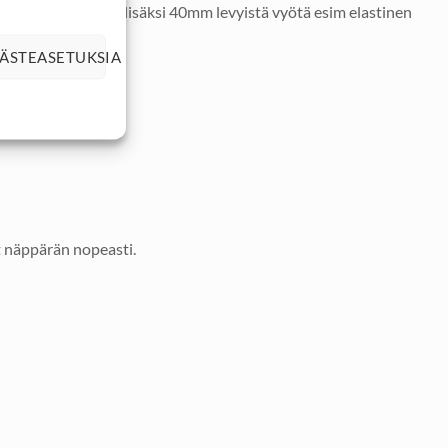
a voidaan käyttää lisäksi 40mm levyistä vyötä esim elastinen
ittaan.
ÄSTEASETUKSIA
at näppärän nopeasti.