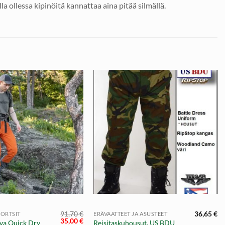
a ollessa kipinöitä kannattaa aina pitää silmällä.
+
91,70
€
36,65
€
HORTSIT
ERÄVAATTEET JA ASUSTEET
Alkuperäinen
Nykyinen
35,00
€
ava Quick Dry
Reisitaskuhousut, US BDU