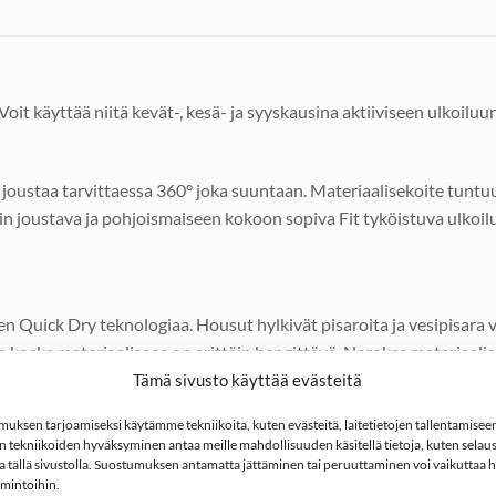
t käyttää niitä kevät-, kesä- ja syyskausina aktiiviseen ulkoiluun
joustaa tarvittaessa 360° joka suuntaan. Materiaalisekoite tuntuu
täin joustava ja pohjoismaiseen kokoon sopiva Fit tyköistuva ulkoi
 Quick Dry teknologiaa. Housut hylkivät pisaroita ja vesipisara 
a koska materiaaliseos on erittäin hengittävä. Nerokas materiaali
Tämä sivusto käyttää evästeitä
ksen tarjoamiseksi käytämme tekniikoita, kuten evästeitä, laitetietojen tallentamiseen 
. Materiaalikudos ei päästä itikan kärsää lävitseen vaan vereni
 tekniikoiden hyväksyminen antaa meille mahdollisuuden käsitellä tietoja, kuten selaus
ita tällä sivustolla. Suostumuksen antamatta jättäminen tai peruuttaminen voi vaikuttaa hai
imintoihin.