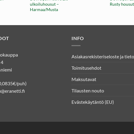
ulkoiluhousut –
Rusty housut
Harmaa/Musta
DOT
INFO
kkokauppa
Asiakasrekisteriseloste ja tiet
 4
Toimitusehdot
niemi
Maksutavat
0,0835€/puh)
Tilausten nouto
@eranetti.fi
Evästekäytäntö (EU)