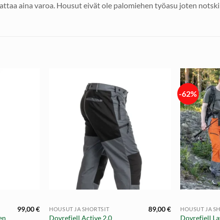
ttaa aina varoa. Housut eivät ole palomiehen työasu joten notskill
-62%
+
+
99,00
€
89,00
€
HOUSUT JA SHORTSIT
HOUSUT JA S
en
Dovrefjell Active 2.0
Dovrefjell L