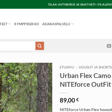
TILAA UUTISKIRJE JA SAAT HETI -5% AL
TEET
KYMPPIKERHO
ASIAKASPALVELU
ETUSIVU
/
HOUSUT JA SHORTS
Urban Flex Camo 
NITEforce OutFit
89,00
€
NITEforce Urban Flex housut