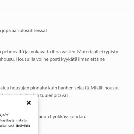
 jopa ääriolosuhteissa!
 pehmeältä ja mukavalta ihoa vasten. Materiaali ei rypisty
luhousu. Housuilla voi helposti kyykätä ilman että ne
valuu housujen pinnalta kuin hanhen selästä. Mikäli housut
sekoite on kuitenkin tuulenpitävä!
ja/tai
mijä joutuu etsimään muun hyökkäyskohdan.
käyttäytymistä tai
tallisesti tiettyihin