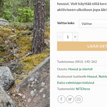
housut. Voit käyttää niitä kev
aktiiviseen ulkoiluun jopa äär
Valitse koko
Urban Flex Camo housut (N) | NIT
LISÄÄ OS
Tuotetunnus (SKU):
140-362
Osasto:
Housut ja shortsit
Avainsanat tuotteelle
Housut
,
Naist
Katso valmistajan kotisivut
Tuotemerkki:
NITEforce