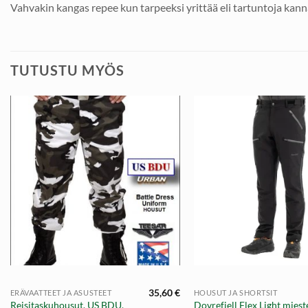
Vahvakin kangas repee kun tarpeeksi yrittää eli tartuntoja kanna
TUTUSTU MYÖS
+
+
35,60
€
ERÄVAATTEET JA ASUSTEET
HOUSUT JA SHORTSIT
äinen
Nykyinen
Reisitaskuhousut, US BDU,
Dovrefjell Flex Light miest