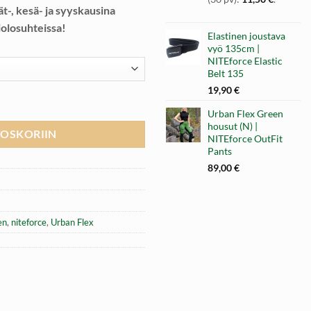
ät-, kesä- ja syyskausina
12,50 €.
11,50 €.
iolosuhteissa!
Elastinen joustava
vyö 135cm |
NITEforce Elastic
Belt 135
19,90
€
Eforce OutFit Pants määrä
Urban Flex Green
housut (N) |
TOSKORIIN
NITEforce OutFit
Pants
89,00
€
en
,
niteforce
,
Urban Flex