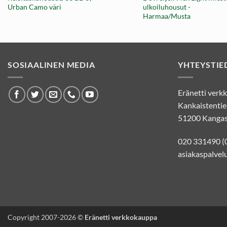
hinta
Urban Camo väri
ulkoiluhousut -
on:
Harmaa/Musta
39,00 €.
SOSIAALINEN MEDIA
YHTEYSTIE
Eränetti ver
Kankaistentie
51200 Kangas
020 331490 (
asiakaspalvelu
Copyright 2007-2026 ©
Eränetti verkkokauppa