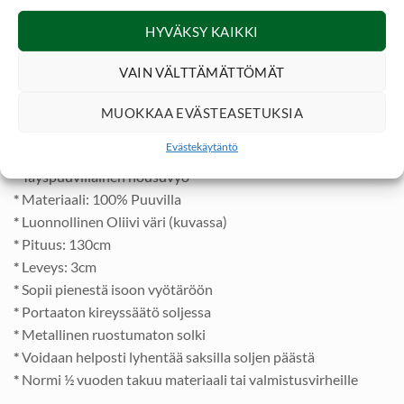
leveys 3cm. Sitä voidaan tarvittaessa vapaasti lyhentää
sopivaan mittaan saksilla esim kapean vyötärön omaaville
HYVÄKSY KAIKKI
lapset, nuoriso, naiset.
VAIN VÄLTTÄMÄTTÖMÄT
Metallinen solki voidaan helposti irrottaa lyhennyksen ajaksi.
Lyhennys tapahtuu huomaamattomasti ja katkaistu pää jää
MUOKKAA EVÄSTEASETUKSIA
soljen alapuolelle.
Evästekäytäntö
*
Täyspuuvillainen housuvyö
*
Materiaali: 100% Puuvilla
*
Luonnollinen Oliivi väri (kuvassa)
*
Pituus: 130cm
*
Leveys: 3cm
*
Sopii pienestä isoon vyötäröön
*
Portaaton kireyssäätö soljessa
*
Metallinen ruostumaton solki
*
Voidaan helposti lyhentää saksilla soljen päästä
*
Normi ½ vuoden takuu materiaali tai valmistusvirheille