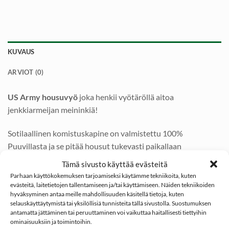
KUVAUS
ARVIOT (0)
US Army housuvyö
joka henkii vyötäröllä aitoa
jenkkiarmeijan meininkiä!
Sotilaallinen komistuskapine on valmistettu 100%
Puuvillasta ja se pitää housut tukevasti paikallaan
lipputangon puolivälissä.
Tämä sivusto käyttää evästeitä
Parhaan käyttökokemuksen tarjoamiseksi käytämme tekniikoita, kuten
US Army housuvyö
sopii vyötärölle kuin vyötärölle. Siinä on
evästeitä, laitetietojen tallentamiseen ja/tai käyttämiseen. Näiden tekniikoiden
hyväksyminen antaa meille mahdollisuuden käsitellä tietoja, kuten
portaattomasti säätyvä metallinvärinen ruostumaton solki.
selauskäyttäytymistä tai yksilöllisiä tunnisteita tällä sivustolla. Suostumuksen
antamatta jättäminen tai peruuttaminen voi vaikuttaa haitallisesti tiettyihin
Oliivinvärisen US Army housuvyön pituus on 130cm ja
ominaisuuksiin ja toimintoihin.