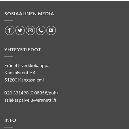
SOSIAALINEN MEDIA
YHTEYSTIEDOT
Eränetti verkkokauppa
Kankaistentie 4
51200 Kangasniemi
020 331490 (0,0835€/puh)
asiakaspalvelu@eranetti.fi
INFO