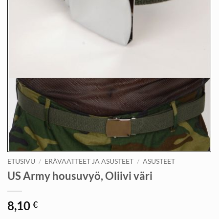
ETUSIVU
/
ERÄVAATTEET JA ASUSTEET
/
ASUSTEET
US Army housuvyö, Oliivi väri
8,10
€