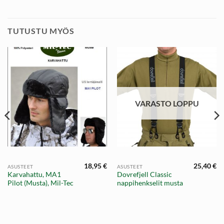
TUTUSTU MYÖS
VARASTO LOPPU
18,95
€
25,40
€
ASUSTEET
ASUSTEET
Karvahattu, MA1
Dovrefjell Classic
Pilot (Musta), Mil-Tec
nappihenkselit musta