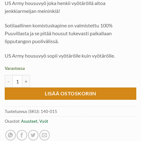
US Army housuvyö joka henkii vyötäröllä aitoa
jenkkiarmeijan meininkiä!
Sotilaallinen komistuskapine on valmistettu 100%
Puuvillasta ja se pitää housut tukevasti paikallaan
lipputangon puolivälissä.
US Army housuvyö sopii vyötärölle kuin vyötärölle.
Varastossa
US Army housuvyö, Oliivi väri määrä
LISÄÄ OSTOSKORIIN
Tuotetunnus (SKU):
140-015
Osastot:
Asusteet
,
Vyöt