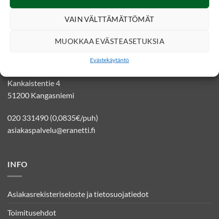
VAIN VÄLTTÄMÄTTÖMÄT
MUOKKAA EVÄSTEASETUKSIA
YHTEYSTIEDOT
Evästekäytäntö
Eränetti verkkokauppa
Kankaistentie 4
51200 Kangasniemi
020 331490 (0,0835€/puh)
asiakaspalvelu@eranetti.fi
INFO
Asiakasrekisteriseloste ja tietosuojatiedot
Toimitusehdot