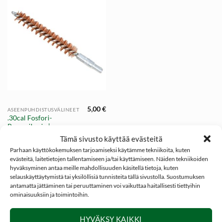
5,00
€
ASEENPUHDISTUSVÄLINEET
.30cal Fosfori-
Pronssiharja |
NITEforce Phosphor
Tämä sivusto käyttää evästeitä
Bronze Brush
Parhaan käyttökokemuksen tarjoamiseksi käytämme tekniikoita, kuten
evästeitä, laitetietojen tallentamiseen ja/tai käyttämiseen. Näiden tekniikoiden
hyväksyminen antaa meille mahdollisuuden käsitellä tietoja, kuten
selauskäyttäytymistä tai yksilöllisiä tunnisteita tällä sivustolla. Suostumuksen
antamatta jättäminen tai peruuttaminen voi vaikuttaa haitallisesti tiettyihin
ominaisuuksiin ja toimintoihin.
SOSIAALINEN MEDIA
HYVÄKSY KAIKKI