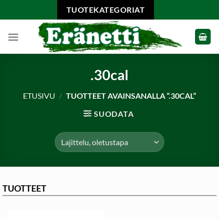
Skip
TUOTEKATEGORIAT
to
content
.30cal
ETUSIVU
/
TUOTTEET AVAINSANALLA “.30CAL”
SUODATA
TUOTTEET