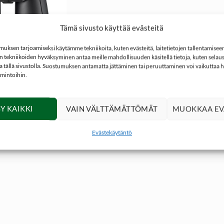
Tämä sivusto käyttää evästeitä
ksen tarjoamiseksi käytämme tekniikoita, kuten evästeitä, laitetietojen tallentamiseen 
 tekniikoiden hyväksyminen antaa meille mahdollisuuden käsitellä tietoja, kuten selaus
ita tällä sivustolla. Suostumuksen antamatta jättäminen tai peruuttaminen voi vaikuttaa hai
NEN TOIMITUS
imintoihin.
1090,00
€
Alkuperäinen
Nykyinen
699,00
€
8x56mm
hinta
hinta
oli:
on:
Y KAIKKI
VAIN VÄLTTÄMÄTTÖMÄT
MUOKKAA EV
1090,00 €.
699,00 €.
Evästekäytäntö