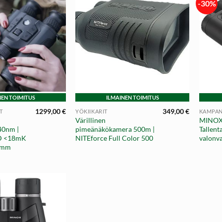
-30%
+
+
NEN TOIMITUS
ILMAINEN TOIMITUS
1299,00
€
349,00
€
T
YÖKIIKARIT
KAMPAN
Värillinen
MINOX
40nm |
pimeänäkökamera 500m |
Tallent
D <18mK
NITEforce Full Color 500
valonva
5mm