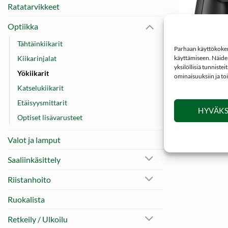
Ratatarvikkeet
Optiikka
Tähtäinkiikarit
Parhaan käyttökokemu
Kiikarinjalat
+
käyttämiseen. Näiden
yksilöllisiä tunniste
Yökiikarit
ILMAI
ominaisuuksiin ja to
Katselukiikarit
KAMPANJAT
MINOX X-HD 
Etäisyysmittarit
katselukiikari
HYVÄKS
Optiset lisävarusteet
Valot ja lamput
Saaliinkäsittely
Riistanhoito
Ruokalista
Retkeily / Ulkoilu