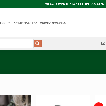
TILAA UUTISKIRJE JA SAAT HETI -5% AL
TEET
KYMPPIKERHO
ASIAKASPALVELU