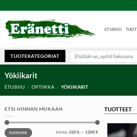
Skip
to
content
ETUSIVU
TUOT
Etsi:
TUOTEKATEGORIAT
Yökiikarit
ETUSIVU
/
OPTIIKKA
/
YÖKIIKARIT
ETSI HINNAN MUKAAN
TUOTTEET
Minimihinta
Maksimihinta
Hinta:
320 €
—
1300 €
SUODATA