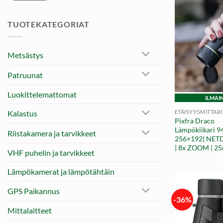
TUOTEKATEGORIAT
Metsästys
Patruunat
+
Luokittelemattomat
ILMAI
ETÄISYYSMITTARI
Kalastus
Pixfra Draco
Lämpökiikari 9
Riistakamera ja tarvikkeet
256×192| NET
| 8x ZOOM | 2
VHF puhelin ja tarvikkeet
Lämpökamerat ja lämpötähtäin
GPS Paikannus
-36%
Mittalaitteet