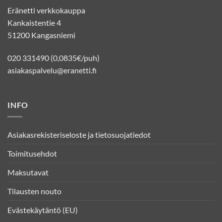
Eränetti verkkokauppa
Kankaistentie 4
51200 Kangasniemi
020 331490 (0,0835€/puh)
asiakaspalvelu@eranetti.fi
INFO
Asiakasrekisteriseloste ja tietosuojatiedot
Toimitusehdot
Maksutavat
Tilausten nouto
Evästekäytäntö (EU)