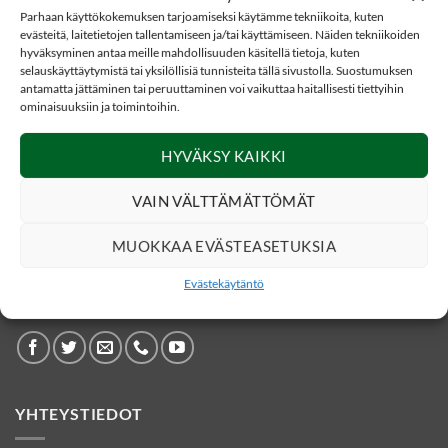
Parhaan käyttökokemuksen tarjoamiseksi käytämme tekniikoita, kuten
evästeitä, laitetietojen tallentamiseen ja/tai käyttämiseen. Näiden tekniikoiden
hyväksyminen antaa meille mahdollisuuden käsitellä tietoja, kuten
selauskäyttäytymistä tai yksilöllisiä tunnisteita tällä sivustolla. Suostumuksen
antamatta jättäminen tai peruuttaminen voi vaikuttaa haitallisesti tiettyihin
ominaisuuksiin ja toimintoihin.
30,50
€
44,50
€
MAKUUPUSSIT
MAKUUPUSSIT
Makuupussi, Fleece
Kolmen vuodenajan
(Oliivi), Mil-Tec
makuupussi, Mil-Tec
HYVÄKSY KAIKKI
NATO, Musta
VAIN VÄLTTÄMÄTTÖMÄT
MUOKKAA EVÄSTEASETUKSIA
Evästekäytäntö
SOSIAALINEN MEDIA
YHTEYSTIEDOT