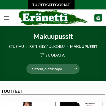
Skip
TUOTEKATEGORIAT
to
content
Makuupussit
ETUSIVU
/
RETKEILY / ULKOILU
/
MAKUUPUSSIT
SUODATA
TUOTTEET