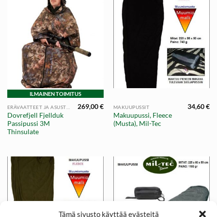
ILMAINEN TOIMITUS
269,00
€
34,60
€
ERÄVAATTEET JA ASUSTEET
MAKUUPUSSIT
Dovrefjell Fjellduk
Makuupussi, Fleece
Passipussi 3M
(Musta), Mil-Tec
Thinsulate
Tämä sivusto käyttää evästeitä