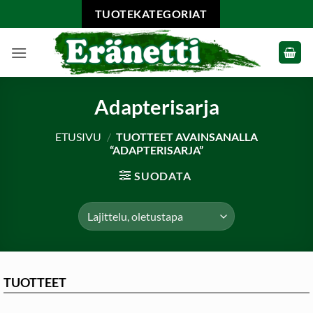
Skip
TUOTEKATEGORIAT
to
content
Adapterisarja
ETUSIVU
/
TUOTTEET AVAINSANALLA
“ADAPTERISARJA”
SUODATA
TUOTTEET