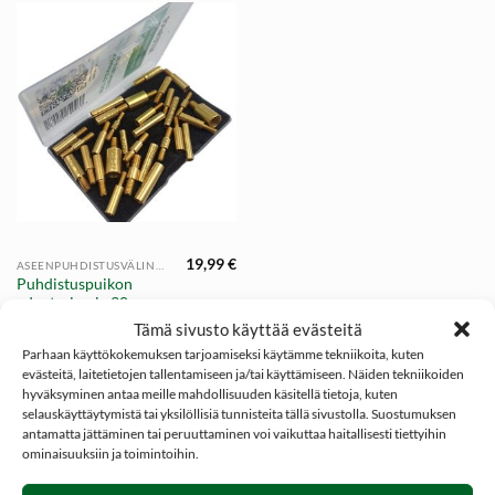
19,99
€
ASEENPUHDISTUSVÄLINEET
Puhdistuspuikon
adapterisarja 30 osaa
| NITEforce Gun
Tämä sivusto käyttää evästeitä
Cleaning Rod Adapter
Parhaan käyttökokemuksen tarjoamiseksi käytämme tekniikoita, kuten
Set 30pcs
evästeitä, laitetietojen tallentamiseen ja/tai käyttämiseen. Näiden tekniikoiden
hyväksyminen antaa meille mahdollisuuden käsitellä tietoja, kuten
selauskäyttäytymistä tai yksilöllisiä tunnisteita tällä sivustolla. Suostumuksen
antamatta jättäminen tai peruuttaminen voi vaikuttaa haitallisesti tiettyihin
ominaisuuksiin ja toimintoihin.