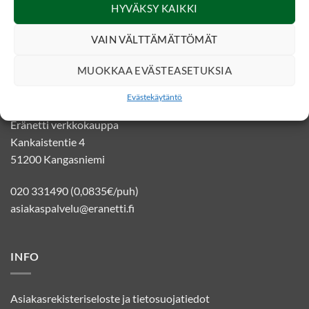
SOSIAALINEN MEDIA
HYVÄKSY KAIKKI
VAIN VÄLTTÄMÄTTÖMÄT
MUOKKAA EVÄSTEASETUKSIA
YHTEYSTIEDOT
Evästekäytäntö
Eränetti verkkokauppa
Kankaistentie 4
51200 Kangasniemi
020 331490 (0,0835€/puh)
asiakaspalvelu@eranetti.fi
INFO
Asiakasrekisteriseloste ja tietosuojatiedot