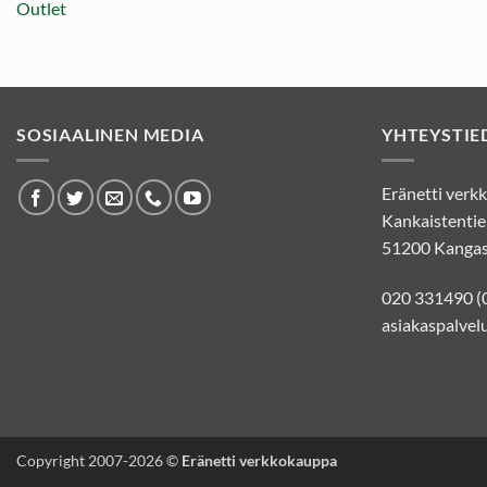
Outlet
SOSIAALINEN MEDIA
YHTEYSTIE
Eränetti ver
Kankaistentie
51200 Kangas
020 331490 (
asiakaspalvelu
Copyright 2007-2026 ©
Eränetti verkkokauppa