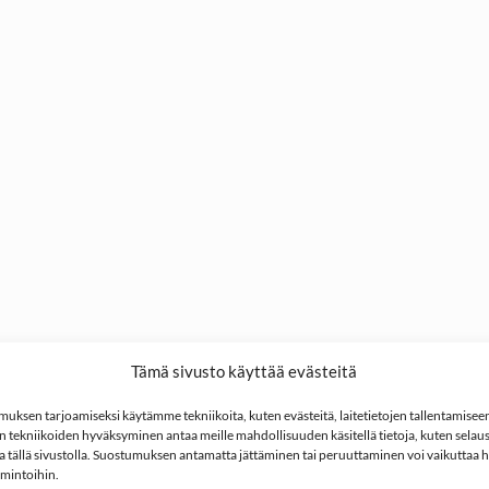
Tämä sivusto käyttää evästeitä
ksen tarjoamiseksi käytämme tekniikoita, kuten evästeitä, laitetietojen tallentamiseen 
 tekniikoiden hyväksyminen antaa meille mahdollisuuden käsitellä tietoja, kuten selaus
ita tällä sivustolla. Suostumuksen antamatta jättäminen tai peruuttaminen voi vaikuttaa hai
imintoihin.