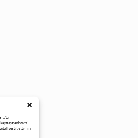
ja/tai
käyttäytymistä tai
tallisesti tiettyihin