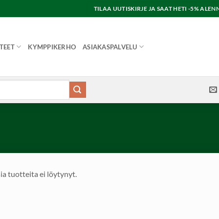
TILAA UUTISKIRJE JA SAAT HETI -5% AL
TEET
KYMPPIKERHO
ASIAKASPALVELU
ia tuotteita ei löytynyt.