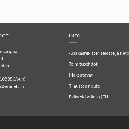
DOT
INFO
kkokauppa
Asiakasrekisteriseloste ja tiet
 4
Toimitusehdot
niemi
Maksutavat
0,0835€/puh)
Tilausten nouto
@eranetti.fi
Evästekäytäntö (EU)