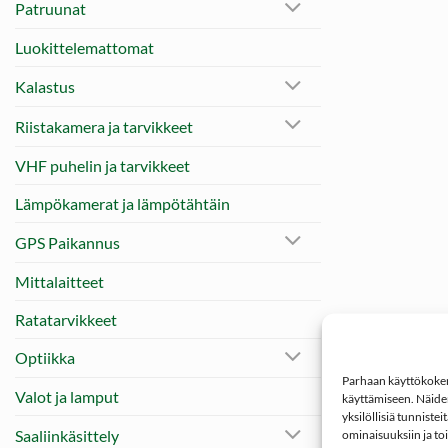
Patruunat
Luokittelemattomat
Kalastus
Riistakamera ja tarvikkeet
VHF puhelin ja tarvikkeet
Lämpökamerat ja lämpötähtäin
GPS Paikannus
Mittalaitteet
Ratatarvikkeet
Optiikka
Parhaan käyttökokemu
Valot ja lamput
käyttämiseen. Näiden
yksilöllisiä tunniste
Saaliinkäsittely
ominaisuuksiin ja to