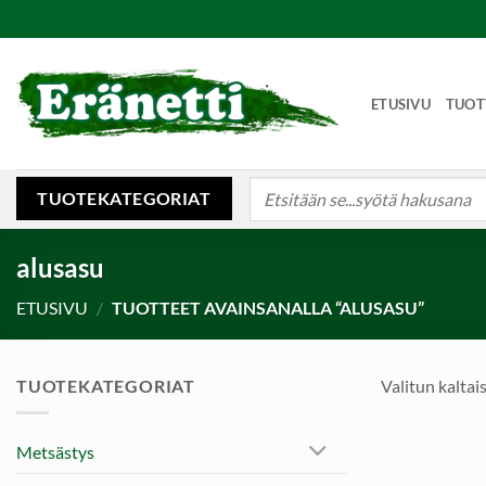
Skip
to
content
ETUSIVU
TUOT
Etsi:
TUOTEKATEGORIAT
alusasu
ETUSIVU
/
TUOTTEET AVAINSANALLA “ALUSASU”
TUOTEKATEGORIAT
Valitun kaltais
Metsästys