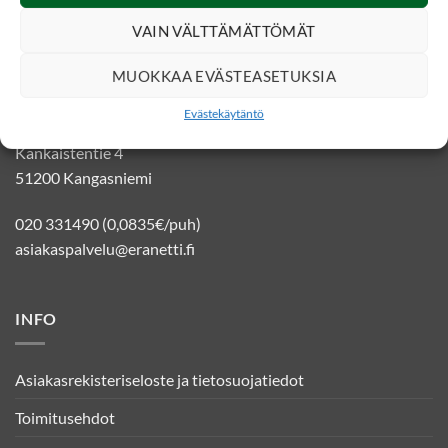
VAIN VÄLTTÄMÄTTÖMÄT
YHTEYSTIEDOT
MUOKKAA EVÄSTEASETUKSIA
Evästekäytäntö
Eränetti verkkokauppa
Kankaistentie 4
51200 Kangasniemi
020 331490 (0,0835€/puh)
asiakaspalvelu@eranetti.fi
INFO
Asiakasrekisteriseloste ja tietosuojatiedot
Toimitusehdot