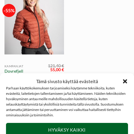
-55%
121,40
€
KAMPANJAT
Alkuperäinen
Nykyinen
55,00
€
Dovrefjell
hinta
hinta
Untuvatakki, Mystic
oli:
on:
Tämä sivusto käyttää evästeitä
121,40 €.
55,00 €.
Copper naiset
Parhaan käyttökokemuksen tarjoamiseksi käytämme tekniikoita, kuten
evästeitä, laitetietojen tallentamiseen ja/tai käyttämiseen. Näiden tekniikoiden
hyväksyminen antaa meille mahdollisuuden käsitellä tietoja, kuten
selauskäyttäytymistä tai yksilöllisiä tunnisteita tällä sivustolla. Suostumuksen
antamatta jättäminen tai peruuttaminen voi vaikuttaa haitallisesti tiettyihin
ominaisuuksiin ja toimintoihin.
SOSIAALINEN MEDIA
HYVÄKSY KAIKKI