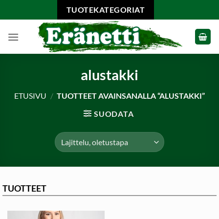
Skip
TUOTEKATEGORIAT
to
content
alustakki
ETUSIVU
/
TUOTTEET AVAINSANALLA “ALUSTAKKI”
SUODATA
TUOTTEET