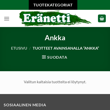
Skip
TUOTEKATEGORIAT
to
content
Ankka
ETUSIVU
/
TUOTTEET AVAINSANALLA “ANKKA”
SUODATA
Valitun kaltaisia tuotteita ei löytynyt.
SOSIAALINEN MEDIA