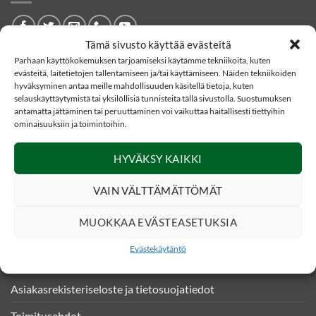
Tämä sivusto käyttää evästeitä
Parhaan käyttökokemuksen tarjoamiseksi käytämme tekniikoita, kuten
YHTEYSTIEDOT
evästeitä, laitetietojen tallentamiseen ja/tai käyttämiseen. Näiden tekniikoiden
hyväksyminen antaa meille mahdollisuuden käsitellä tietoja, kuten
selauskäyttäytymistä tai yksilöllisiä tunnisteita tällä sivustolla. Suostumuksen
Eränetti verkkokauppa
antamatta jättäminen tai peruuttaminen voi vaikuttaa haitallisesti tiettyihin
ominaisuuksiin ja toimintoihin.
Kankaistentie 4
51200 Kangasniemi
HYVÄKSY KAIKKI
020 331490 (0,0835€/puh)
VAIN VÄLTTÄMÄTTÖMÄT
asiakaspalvelu@eranetti.fi
MUOKKAA EVÄSTEASETUKSIA
INFO
Evästekäytäntö
Asiakasrekisteriseloste ja tietosuojatiedot
Toimitusehdot