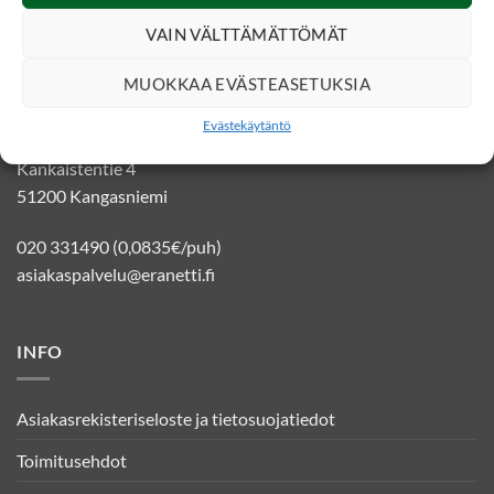
VAIN VÄLTTÄMÄTTÖMÄT
YHTEYSTIEDOT
MUOKKAA EVÄSTEASETUKSIA
Evästekäytäntö
Eränetti verkkokauppa
Kankaistentie 4
51200 Kangasniemi
020 331490 (0,0835€/puh)
asiakaspalvelu@eranetti.fi
INFO
Asiakasrekisteriseloste ja tietosuojatiedot
Toimitusehdot