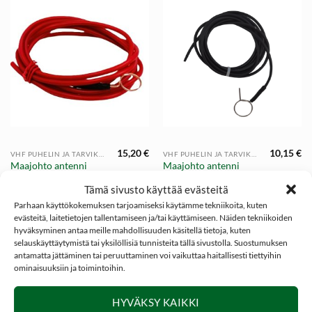
15,20
€
10,15
€
VHF PUHELIN JA TARVIKKEET
VHF PUHELIN JA TARVIKKEET
Maajohto antenni
Maajohto antenni
VHF puhelin |
VHF puhelin
Tämä sivusto käyttää evästeitä
NITEforce
Parhaan käyttökokemuksen tarjoamiseksi käytämme tekniikoita, kuten
evästeitä, laitetietojen tallentamiseen ja/tai käyttämiseen. Näiden tekniikoiden
hyväksyminen antaa meille mahdollisuuden käsitellä tietoja, kuten
selauskäyttäytymistä tai yksilöllisiä tunnisteita tällä sivustolla. Suostumuksen
antamatta jättäminen tai peruuttaminen voi vaikuttaa haitallisesti tiettyihin
ominaisuuksiin ja toimintoihin.
SOSIAALINEN MEDIA
HYVÄKSY KAIKKI