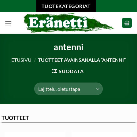
Skip
TUOTEKATEGORIAT
to
content
antenni
ETUSIVU
/
TUOTTEET AVAINSANALLA “ANTENNI”
SUODATA
TUOTTEET