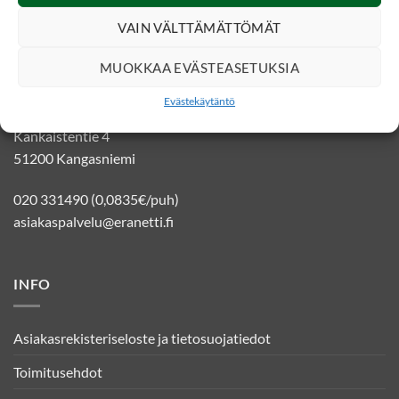
VAIN VÄLTTÄMÄTTÖMÄT
YHTEYSTIEDOT
MUOKKAA EVÄSTEASETUKSIA
Evästekäytäntö
Eränetti verkkokauppa
Kankaistentie 4
51200 Kangasniemi
020 331490 (0,0835€/puh)
asiakaspalvelu@eranetti.fi
INFO
Asiakasrekisteriseloste ja tietosuojatiedot
Toimitusehdot