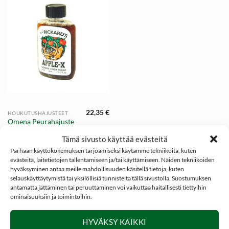
22,35
€
HOUKUTUSHAJUSTEET
Omena Peurahajuste
35ml, Pete Rickard´s
Tämä sivusto käyttää evästeitä
Apple-X
Parhaan käyttökokemuksen tarjoamiseksi käytämme tekniikoita, kuten
evästeitä, laitetietojen tallentamiseen ja/tai käyttämiseen. Näiden tekniikoiden
hyväksyminen antaa meille mahdollisuuden käsitellä tietoja, kuten
selauskäyttäytymistä tai yksilöllisiä tunnisteita tällä sivustolla. Suostumuksen
antamatta jättäminen tai peruuttaminen voi vaikuttaa haitallisesti tiettyihin
ominaisuuksiin ja toimintoihin.
SOSIAALINEN MEDIA
HYVÄKSY KAIKKI