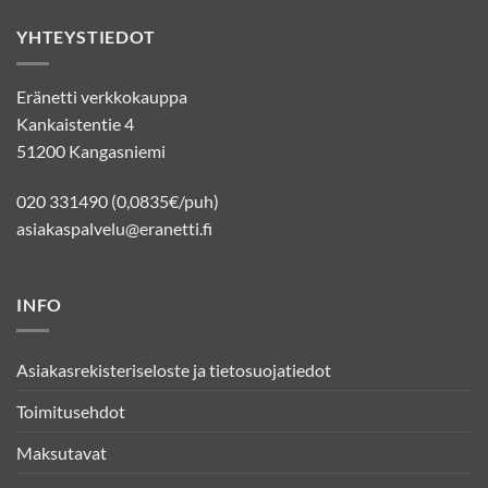
YHTEYSTIEDOT
Eränetti verkkokauppa
Kankaistentie 4
51200 Kangasniemi
020 331490 (0,0835€/puh)
asiakaspalvelu@eranetti.fi
INFO
Asiakasrekisteriseloste ja tietosuojatiedot
Toimitusehdot
Maksutavat