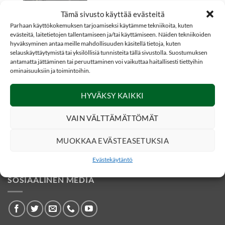
Tämä sivusto käyttää evästeitä
Parhaan käyttökokemuksen tarjoamiseksi käytämme tekniikoita, kuten
evästeitä, laitetietojen tallentamiseen ja/tai käyttämiseen. Näiden tekniikoiden
hyväksyminen antaa meille mahdollisuuden käsitellä tietoja, kuten
selauskäyttäytymistä tai yksilöllisiä tunnisteita tällä sivustolla. Suostumuksen
ILMAINEN TOIMITUS
antamatta jättäminen tai peruuttaminen voi vaikuttaa haitallisesti tiettyihin
ominaisuuksiin ja toimintoihin.
1890,00
€
LÄMPÖKAMERAT JA LÄMPÖTÄHTÄIN
Lämpökamera
Pixfra ARC Pro
HYVÄKSY KAIKKI
LRF | 640×512 |
NETD <20mK | 8x
ZOOM | 35mm
VAIN VÄLTTÄMÄTTÖMÄT
MUOKKAA EVÄSTEASETUKSIA
Evästekäytäntö
SOSIAALINEN MEDIA