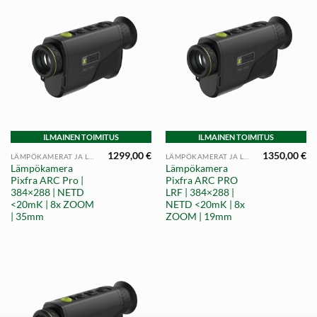
ILMAINEN TOIMITUS
ILMAINEN TOIMITUS
1299,00
€
1350,00
€
LÄMPÖKAMERAT JA LÄMPÖTÄHTÄIN
LÄMPÖKAMERAT JA LÄMPÖTÄHTÄIN
Lämpökamera
Lämpökamera
Pixfra ARC Pro |
Pixfra ARC PRO
384×288 | NETD
LRF | 384×288 |
<20mK | 8x ZOOM
NETD <20mK | 8x
| 35mm
ZOOM | 19mm