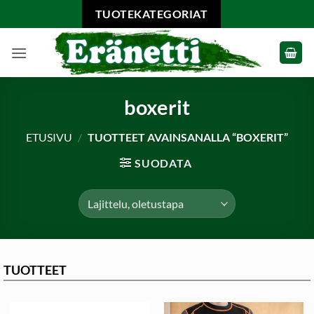
Skip
TUOTEKATEGORIAT
to
content
boxerit
ETUSIVU
/
TUOTTEET AVAINSANALLA “BOXERIT”
SUODATA
TUOTTEET