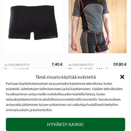
7,40
€
39,80
€
ALUSKERRASTOT
ALUSKERRASTOT
Dovrefjell Wool Mesh
Boxerit Mil-Tec
boxerit
Tämä sivusto käyttää evästeitä
Parhaan käyttökokemuksen tarjoamiseksi käytämme tekniikoita, kuten
evästeitä, laitetietojen tallentamiseen ja/tai käyttämiseen. Näiden tekniikoiden
hyväksyminen antaa meille mahdollisuuden käsitellä tietoja, kuten
selauskäyttäytymistä tai yksilöllisiä tunnisteita tällä sivustolla. Suostumuksen
antamatta jättäminen tai peruuttaminen voi vaikuttaa haitallisesti tiettyihin
ominaisuuksiin ja toimintoihin.
SOSIAALINEN MEDIA
HYVÄKSY KAIKKI