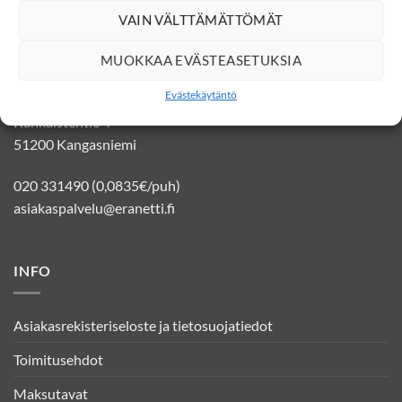
VAIN VÄLTTÄMÄTTÖMÄT
YHTEYSTIEDOT
MUOKKAA EVÄSTEASETUKSIA
Evästekäytäntö
Eränetti verkkokauppa
Kankaistentie 4
51200 Kangasniemi
020 331490 (0,0835€/puh)
asiakaspalvelu@eranetti.fi
INFO
Asiakasrekisteriseloste ja tietosuojatiedot
Toimitusehdot
Maksutavat