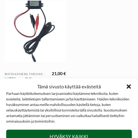
21,00
€
RIISTAKAMERA TARVIKKEET
NITEforce DC
Charger laturi (5V 2A
Tämä sivusto käyttää evästeitä
USB-C)
Parhaan käyttökokemuksen tarjoamiseksi käytämme tekniikoita, kuten
evästeitä, laitetietojen tallentamiseen ja/tai käyttämiseen. Näiden tekniikoiden
hyväksyminen antaa meille mahdollisuuden käsitellä tietoja, kuten
selauskäyttäytymistä tai yksilöllisiä tunnisteita tällä sivustolla. Suostumuksen
antamatta jättäminen tai peruuttaminen voi vaikuttaa haitallisesti tiettyihin
ominaisuuksiin ja toimintoihin.
SOSIAALINEN MEDIA
HYVÄKSY KAIKKI