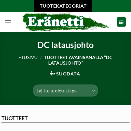
Skip
TUOTEKATEGORIAT
to
content
DC latausjohto
ETUSIVU
/
TUOTTEET AVAINSANALLA “DC
LATAUSJOHTO”
SUODATA
TUOTTEET