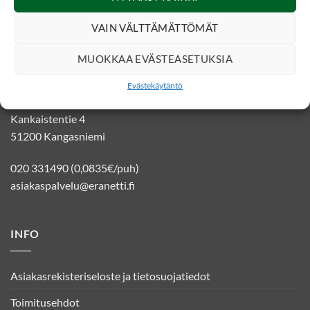
VAIN VÄLTTÄMÄTTÖMÄT
MUOKKAA EVÄSTEASETUKSIA
YHTEYSTIEDOT
Evästekäytäntö
Eränetti verkkokauppa
Kankaistentie 4
51200 Kangasniemi
020 331490 (0,0835€/puh)
asiakaspalvelu@eranetti.fi
INFO
Asiakasrekisteriseloste ja tietosuojatiedot
Toimitusehdot