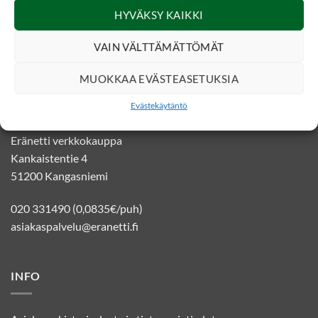
SOSIAALINEN MEDIA
HYVÄKSY KAIKKI
VAIN VÄLTTÄMÄTTÖMÄT
MUOKKAA EVÄSTEASETUKSIA
YHTEYSTIEDOT
Evästekäytäntö
Eränetti verkkokauppa
Kankaistentie 4
51200 Kangasniemi
020 331490 (0,0835€/puh)
asiakaspalvelu@eranetti.fi
INFO