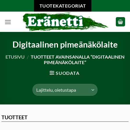
Skip
TUOTEKATEGORIAT
to
content
Digitaalinen pimeänäkölaite
ETUSIVU
/
TUOTTEET AVAINSANALLA “DIGITAALINEN
PIMEÄNÄKÖLAITE”
SUODATA
TUOTTEET