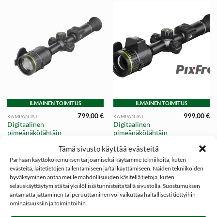
ILMAINEN TOIMITUS
ILMAINEN TOIMITUS
799,00
€
999,00
€
KAMPANJAT
KAMPANJAT
Digitaalinen
Digitaalinen
pimeänäkötähtäin
pimeänäkötähtäin
Pixfra Volans | 4K |
Pixfra Volans LRF |
Tämä sivusto käyttää evästeitä
3840×2160 | 50mm |
4K | 3840×2160 |
1000m
50mm | 1000m |
Parhaan käyttökokemuksen tarjoamiseksi käytämme tekniikoita, kuten
Etäisyysmittari
evästeitä, laitetietojen tallentamiseen ja/tai käyttämiseen. Näiden tekniikoiden
hyväksyminen antaa meille mahdollisuuden käsitellä tietoja, kuten
selauskäyttäytymistä tai yksilöllisiä tunnisteita tällä sivustolla. Suostumuksen
antamatta jättäminen tai peruuttaminen voi vaikuttaa haitallisesti tiettyihin
ominaisuuksiin ja toimintoihin.