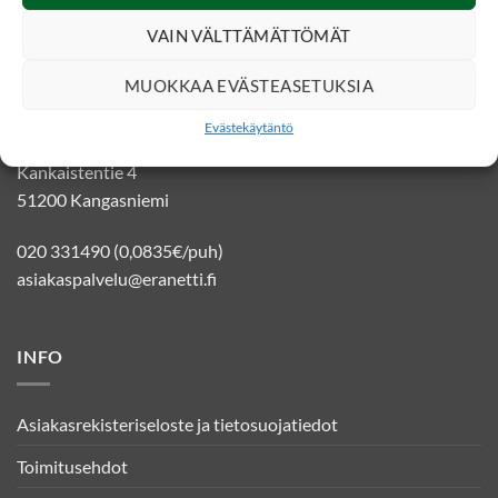
VAIN VÄLTTÄMÄTTÖMÄT
YHTEYSTIEDOT
MUOKKAA EVÄSTEASETUKSIA
Evästekäytäntö
Eränetti verkkokauppa
Kankaistentie 4
51200 Kangasniemi
020 331490 (0,0835€/puh)
asiakaspalvelu@eranetti.fi
INFO
Asiakasrekisteriseloste ja tietosuojatiedot
Toimitusehdot