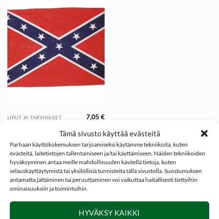
7,05
€
LIPUT JA TARVIKKEET
Etelävaltioiden lippu,
Tämä sivusto käyttää evästeitä
Confederate flag
Parhaan käyttökokemuksen tarjoamiseksi käytämme tekniikoita, kuten
evästeitä, laitetietojen tallentamiseen ja/tai käyttämiseen. Näiden tekniikoiden
hyväksyminen antaa meille mahdollisuuden käsitellä tietoja, kuten
selauskäyttäytymistä tai yksilöllisiä tunnisteita tällä sivustolla. Suostumuksen
antamatta jättäminen tai peruuttaminen voi vaikuttaa haitallisesti tiettyihin
ominaisuuksiin ja toimintoihin.
SOSIAALINEN MEDIA
HYVÄKSY KAIKKI