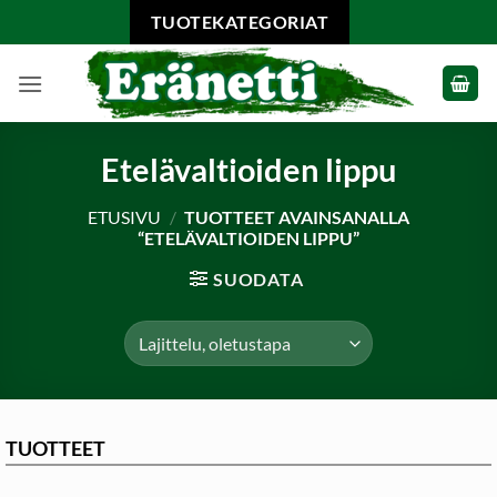
Skip
TUOTEKATEGORIAT
to
content
Etelävaltioiden lippu
ETUSIVU
/
TUOTTEET AVAINSANALLA
“ETELÄVALTIOIDEN LIPPU”
SUODATA
TUOTTEET