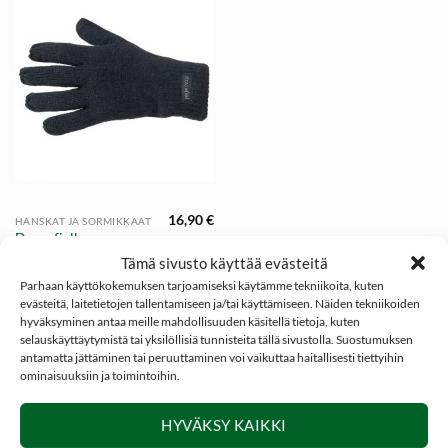
16,90
€
HANSKAT JA SORMIKKAAT
Dovrefjell
villasormikas
Tämä sivusto käyttää evästeitä
Parhaan käyttökokemuksen tarjoamiseksi käytämme tekniikoita, kuten
evästeitä, laitetietojen tallentamiseen ja/tai käyttämiseen. Näiden tekniikoiden
hyväksyminen antaa meille mahdollisuuden käsitellä tietoja, kuten
selauskäyttäytymistä tai yksilöllisiä tunnisteita tällä sivustolla. Suostumuksen
antamatta jättäminen tai peruuttaminen voi vaikuttaa haitallisesti tiettyihin
ominaisuuksiin ja toimintoihin.
SOSIAALINEN MEDIA
HYVÄKSY KAIKKI