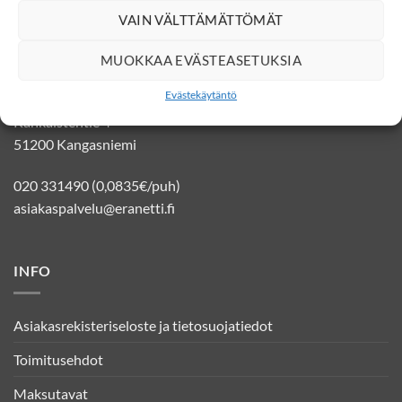
VAIN VÄLTTÄMÄTTÖMÄT
YHTEYSTIEDOT
MUOKKAA EVÄSTEASETUKSIA
Evästekäytäntö
Eränetti verkkokauppa
Kankaistentie 4
51200 Kangasniemi
020 331490 (0,0835€/puh)
asiakaspalvelu@eranetti.fi
INFO
Asiakasrekisteriseloste ja tietosuojatiedot
Toimitusehdot
Maksutavat