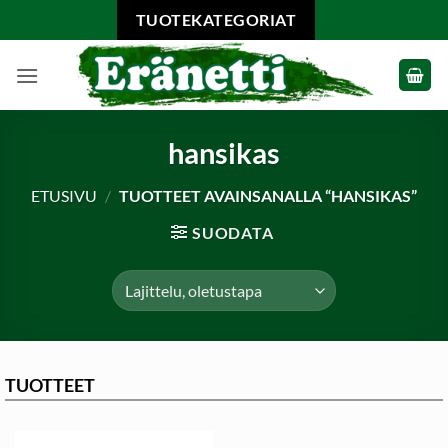
Skip
TUOTEKATEGORIAT
to
content
hansikas
ETUSIVU
/
TUOTTEET AVAINSANALLA “HANSIKAS”
SUODATA
TUOTTEET