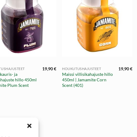
+
19,90
€
19,90
€
USHAJUSTEET
HOUKUTUSHAJUSTEET
auris- ja
Maissi villisikahajuste hillo
kahajuste hillo 450ml
450ml | Jamamite Corn
mite Plum Scent
Scent (401)