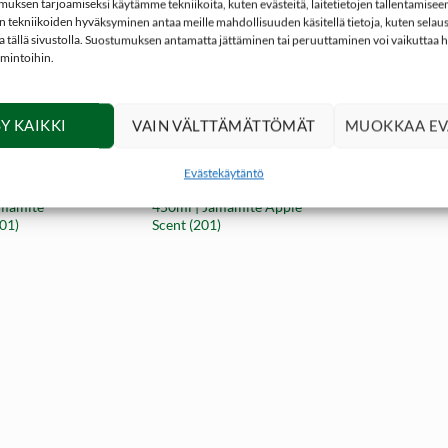
ksen tarjoamiseksi käytämme tekniikoita, kuten evästeitä, laitetietojen tallentamiseen 
 tekniikoiden hyväksyminen antaa meille mahdollisuuden käsitellä tietoja, kuten selaus
ita tällä sivustolla. Suostumuksen antamatta jättäminen tai peruuttaminen voi vaikuttaa hai
imintoihin.
+
Y KAIKKI
VAIN VÄLTTÄMÄTTÖMÄT
MUOKKAA EV
19,90
€
19,90
€
STEET
HOUKUTUSHAJUSTEET
Evästekäytäntö
kahajuste
Omena peurahajuste hillo
amamite
450ml | Jamamite Apple
01)
Scent (201)