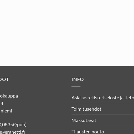
DOT
INFO
kkokauppa
Asiakasrekisteriseloste ja tiet
 4
Toimitusehdot
niemi
Maksutavat
0,0835€/puh)
Tilausten nouto
@eranetti.fi