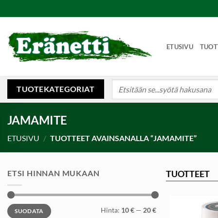
Skip
to
content
ETUSIVU
TUOT
Etsi:
TUOTEKATEGORIAT
JAMAMITE
ETUSIVU
/
TUOTTEET AVAINSANALLA “JAMAMITE”
ETSI HINNAN MUKAAN
TUOTTEET
Minimihinta
Maksimihinta
Hinta:
10 €
—
20 €
SUODATA