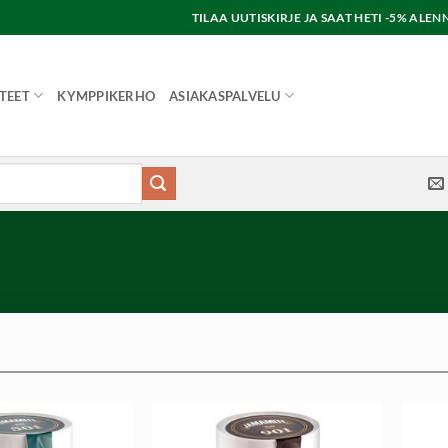
TILAA UUTISKIRJE JA SAAT HETI -5% AL
TEET
KYMPPIKERHO
ASIAKASPALVELU