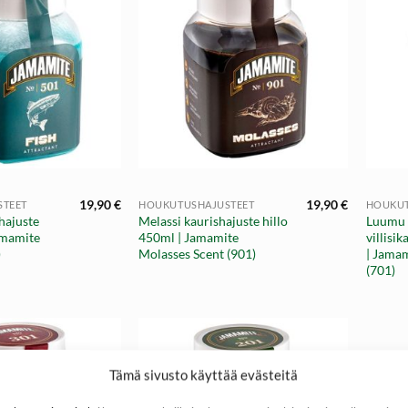
+
+
19,90
€
19,90
€
STEET
HOUKUTUSHAJUSTEET
HOUKUT
hajuste
Melassi kaurishajuste hillo
Luumu k
amamite
450ml | Jamamite
villisi
)
Molasses Scent (901)
| Jama
(701)
Tämä sivusto käyttää evästeitä