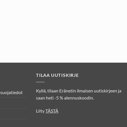
TILAA UUTISKIRJE
Kyllä, tilaan Eränetin ilmaisen uutiskirjeen ja
osuojatiedot
saan heti -5 % alennuskoodin.
Liity
TÄSTÄ