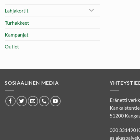
Lahjakortit
Turhakkeet
Kampanjat
Outlet
SOSIAALINEN MEDIA
YHTEYSTIE
Eränetti ver
Kankaistentie
51200 Kangas
020 331490 (
asiakaspalvelu