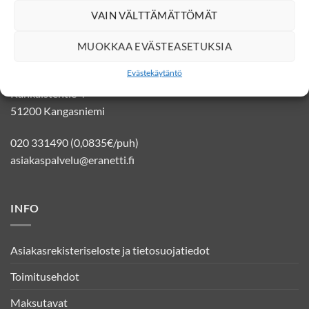
VAIN VÄLTTÄMÄTTÖMÄT
YHTEYSTIEDOT
MUOKKAA EVÄSTEASETUKSIA
Evästekäytäntö
Eränetti verkkokauppa
Kankaistentie 4
51200 Kangasniemi
020 331490 (0,0835€/puh)
asiakaspalvelu@eranetti.fi
INFO
Asiakasrekisteriseloste ja tietosuojatiedot
Toimitusehdot
Maksutavat