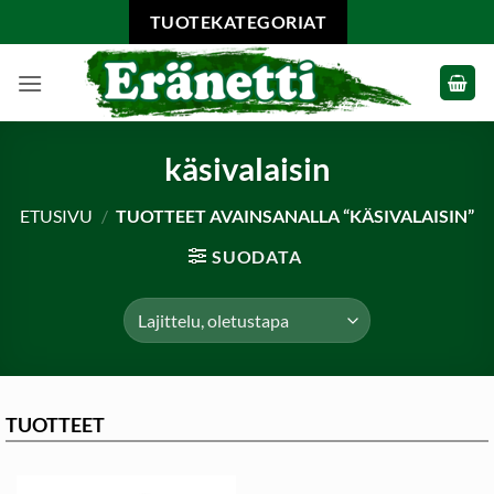
Skip
TUOTEKATEGORIAT
to
content
käsivalaisin
ETUSIVU
/
TUOTTEET AVAINSANALLA “KÄSIVALAISIN”
SUODATA
TUOTTEET