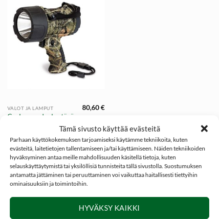
80,60
€
VALOT JA LAMPUT
Cyclops vedenkestävä
LED-käsivalaisin
Tämä sivusto käyttää evästeitä
Parhaan käyttökokemuksen tarjoamiseksi käytämme tekniikoita, kuten
evästeitä, laitetietojen tallentamiseen ja/tai käyttämiseen. Näiden tekniikoiden
hyväksyminen antaa meille mahdollisuuden käsitellä tietoja, kuten
selauskäyttäytymistä tai yksilöllisiä tunnisteita tällä sivustolla. Suostumuksen
antamatta jättäminen tai peruuttaminen voi vaikuttaa haitallisesti tiettyihin
ominaisuuksiin ja toimintoihin.
SOSIAALINEN MEDIA
HYVÄKSY KAIKKI