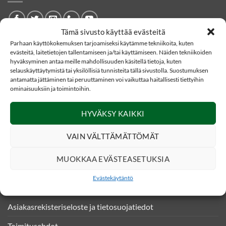
Tämä sivusto käyttää evästeitä
Parhaan käyttökokemuksen tarjoamiseksi käytämme tekniikoita, kuten
YHTEYSTIEDOT
evästeitä, laitetietojen tallentamiseen ja/tai käyttämiseen. Näiden tekniikoiden
hyväksyminen antaa meille mahdollisuuden käsitellä tietoja, kuten
selauskäyttäytymistä tai yksilöllisiä tunnisteita tällä sivustolla. Suostumuksen
Eränetti verkkokauppa
antamatta jättäminen tai peruuttaminen voi vaikuttaa haitallisesti tiettyihin
ominaisuuksiin ja toimintoihin.
Kankaistentie 4
51200 Kangasniemi
HYVÄKSY KAIKKI
020 331490 (0,0835€/puh)
VAIN VÄLTTÄMÄTTÖMÄT
asiakaspalvelu@eranetti.fi
MUOKKAA EVÄSTEASETUKSIA
INFO
Evästekäytäntö
Asiakasrekisteriseloste ja tietosuojatiedot
Toimitusehdot