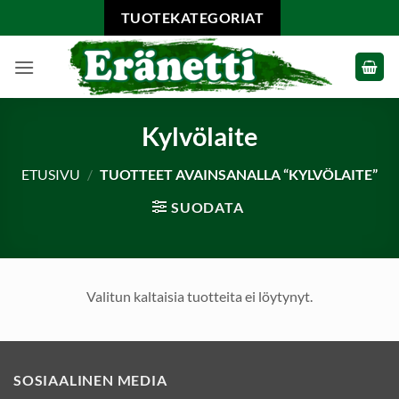
Skip
TUOTEKATEGORIAT
to
content
Kylvölaite
ETUSIVU
/
TUOTTEET AVAINSANALLA “KYLVÖLAITE”
SUODATA
Valitun kaltaisia tuotteita ei löytynyt.
SOSIAALINEN MEDIA