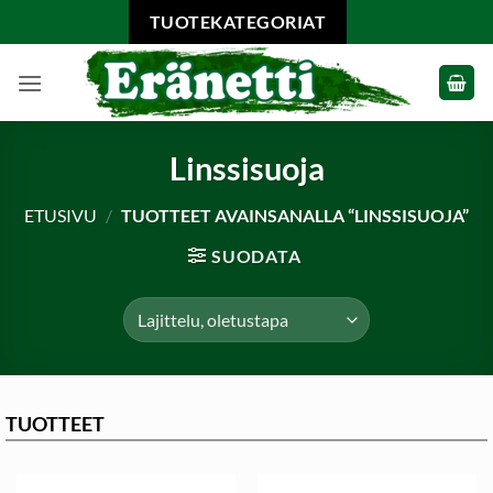
Skip
TUOTEKATEGORIAT
to
content
Linssisuoja
ETUSIVU
/
TUOTTEET AVAINSANALLA “LINSSISUOJA”
SUODATA
TUOTTEET