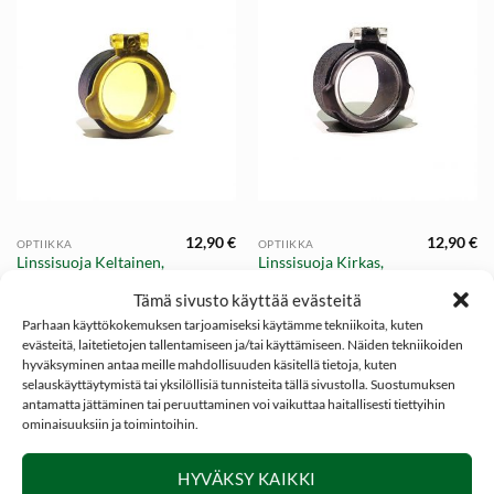
12,90
€
12,90
€
OPTIIKKA
OPTIIKKA
Linssisuoja Keltainen,
Linssisuoja Kirkas,
NITEforce Yellow Flip
NITEforce Clear Flip
Tämä sivusto käyttää evästeitä
Scope Cover
Scope Cover
Parhaan käyttökokemuksen tarjoamiseksi käytämme tekniikoita, kuten
evästeitä, laitetietojen tallentamiseen ja/tai käyttämiseen. Näiden tekniikoiden
hyväksyminen antaa meille mahdollisuuden käsitellä tietoja, kuten
selauskäyttäytymistä tai yksilöllisiä tunnisteita tällä sivustolla. Suostumuksen
antamatta jättäminen tai peruuttaminen voi vaikuttaa haitallisesti tiettyihin
ominaisuuksiin ja toimintoihin.
SOSIAALINEN MEDIA
HYVÄKSY KAIKKI