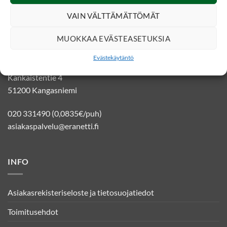
VAIN VÄLTTÄMÄTTÖMÄT
YHTEYSTIEDOT
MUOKKAA EVÄSTEASETUKSIA
Evästekäytäntö
Eränetti verkkokauppa
Kankaistentie 4
51200 Kangasniemi
020 331490 (0,0835€/puh)
asiakaspalvelu@eranetti.fi
INFO
Asiakasrekisteriseloste ja tietosuojatiedot
Toimitusehdot