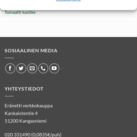
Alkuperäinen
Nykyinen
2,70
€
KalaKalle Lihapullat
hinta
hinta
230g: Topakka
oli:
on:
3,89 €.
2,70 €.
Tomaatti kastike
SOSIAALINEN MEDIA
YHTEYSTIEDOT
Eränetti verkkokauppa
Kankaistentie 4
51200 Kangasniemi
020 331490 (0,0835€/puh)