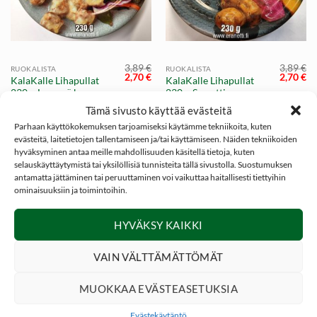
3,89
€
3,89
€
RUOKALISTA
RUOKALISTA
Alkuperäinen
Nykyinen
Alkuper
Ny
2,70
€
2,70
€
KalaKalle Lihapullat
KalaKalle Lihapullat
hinta
hinta
hinta
hi
230g: Lempeä kerma
230g: Samettinen
oli:
on:
oli:
on
3,89 €.
2,70 €.
3,89 €.
2,
kastike
sinappi kastike
Tämä sivusto käyttää evästeitä
Parhaan käyttökokemuksen tarjoamiseksi käytämme tekniikoita, kuten
evästeitä, laitetietojen tallentamiseen ja/tai käyttämiseen. Näiden tekniikoiden
hyväksyminen antaa meille mahdollisuuden käsitellä tietoja, kuten
selauskäyttäytymistä tai yksilöllisiä tunnisteita tällä sivustolla. Suostumuksen
-31%
antamatta jättäminen tai peruuttaminen voi vaikuttaa haitallisesti tiettyihin
ominaisuuksiin ja toimintoihin.
HYVÄKSY KAIKKI
VAIN VÄLTTÄMÄTTÖMÄT
MUOKKAA EVÄSTEASETUKSIA
3,89
€
RUOKALISTA
Evästekäytäntö