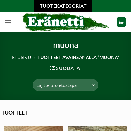
Skip
TUOTEKATEGORIAT
to
content
muona
ETUSIVU
/
TUOTTEET AVAINSANALLA “MUONA”
SUODATA
TUOTTEET