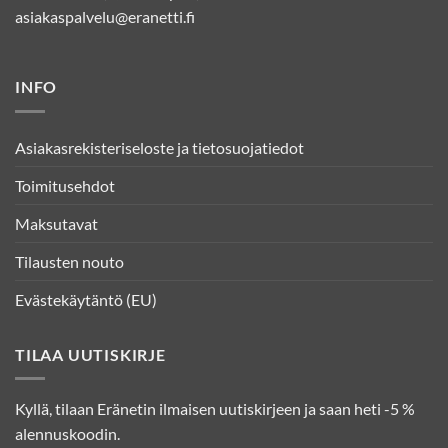
asiakaspalvelu@eranetti.fi
INFO
Asiakasrekisteriseloste ja tietosuojatiedot
Toimitusehdot
Maksutavat
Tilausten nouto
Evästekäytäntö (EU)
TILAA UUTISKIRJE
Kyllä, tilaan Eränetin ilmaisen uutiskirjeen ja saan heti -5 %
alennuskoodin.