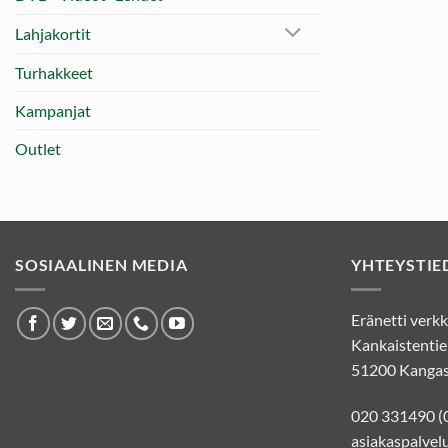
Lahjakortit
Turhakkeet
Kampanjat
Outlet
SOSIAALINEN MEDIA
YHTEYSTIE
Eränetti ver
Kankaistentie
51200 Kangas
020 331490 (
asiakaspalvelu