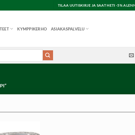
TILAA UUTISKIRJE JA SAAT HETI -5% AL
TEET
KYMPPIKERHO
ASIAKASPALVELU
PI”