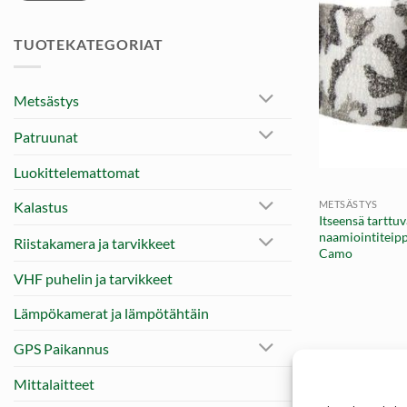
TUOTEKATEGORIAT
Metsästys
Patruunat
+
Luokittelemattomat
METSÄSTYS
Kalastus
Itseensä tarttu
naamiointiteip
Riistakamera ja tarvikkeet
Camo
VHF puhelin ja tarvikkeet
Lämpökamerat ja lämpötähtäin
GPS Paikannus
Mittalaitteet