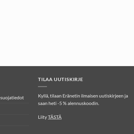
TILAA UUTISKIRJE
Kyllä, tilaan Eränetin ilmaisen uutiskirjeen ja
osuojatiedot
saan heti -5 % alennuskoodin.
Liity
TÄSTÄ