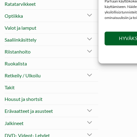
Parhaan käyttökokemu
Ratatarvikkeet
käyttämiseen. Näiden
yksilöllisiä tunniste
Optiikka
ominaisuuksiin ja to
Valot ja lamput
HYVÄKS
Saaliinkäsittely
Riistanhoito
Ruokalista
Retkeily / Ulkoilu
Takit
Housut ja shortsit
Erävaatteet ja asusteet
Jalkineet
DVD- Videot- Lehdet