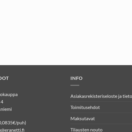
DOT
INFO
kkokauppa
Asiakasrekisteriseloste ja tiet
 4
Toimitusehdot
niemi
Maksutavat
0,0835€/puh)
Tilausten nouto
@eranetti.fi