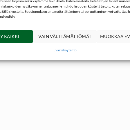
ksen tarjoamiseksi käytämme tekniikoita, kuten evästeitä, laitetietojen tallentamiseen 
 tekniikoiden hyväksyminen antaa meille mahdollisuuden käsitellä tietoja, kuten selaus
ita tällä sivustolla. Suostumuksen antamatta jättäminen tai peruuttaminen voi vaikuttaa hai
imintoihin.
Y KAIKKI
VAIN VÄLTTÄMÄTTÖMÄT
MUOKKAA EV
Evästekäytäntö