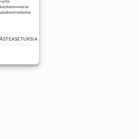
ja/tai
käyttäytymistä tai
tallisesti tiettyihin
ÄSTEASETUKSIA