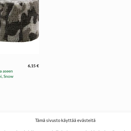
6,15
€
va aseen
pi, Snow
Tämä sivusto käyttää evästeitä