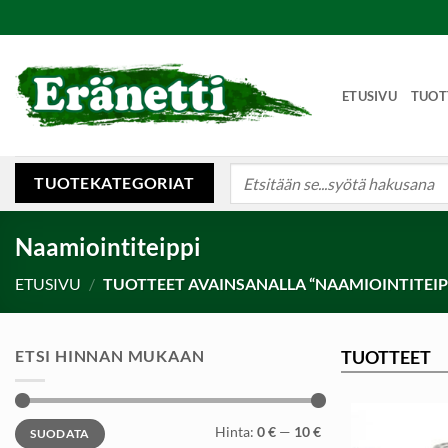
Skip
to
content
ETUSIVU
TUOT
Etsi:
TUOTEKATEGORIAT
Naamiointiteippi
ETUSIVU
/
TUOTTEET AVAINSANALLA “NAAMIOINTITEIP
ETSI HINNAN MUKAAN
TUOTTEET
Minimihinta
Maksimihinta
Hinta:
0 €
—
10 €
SUODATA