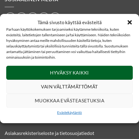
Tämä sivusto käyttää evästeitä
Parhaan käyttökokemuksen tarjoamiseksi käytämme tekniikoita, kuten
evästeitä, laitetietojen tallentamiseen ja/tai käyttämiseen. Näiden tekniikoiden
YHTEYSTIEDOT
hyväksyminen antaa meille mahdollisuuden käsitellä tietoja, kuten
selauskäyttäytymistä tai yksilöllisiä tunnisteita tällä sivustolla. Suostumuksen
antamatta jättäminen tai peruuttaminen voi vaikuttaa haitallisesti tiettyihin
Eränetti verkkokauppa
ominaisuuksiin ja toimintoihin.
Kankaistentie 4
51200 Kangasniemi
HYVÄKSY KAIKKI
020 331490 (0,0835€/puh)
VAIN VÄLTTÄMÄTTÖMÄT
asiakaspalvelu@eranetti.fi
MUOKKAA EVÄSTEASETUKSIA
Evästekäytäntö
INFO
Asiakasrekisteriseloste ja tietosuojatiedot