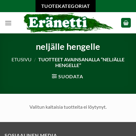
Skip
TUOTEKATEGORIAT
to
content
neljälle hengelle
ETUSIVU
/
TUOTTEET AVAINSANALLA “NELJÄLLE
HENGELLE”
SUODATA
Valitun kaltaisia tuotteita ei löytynyt.
SOSIAALINEN MEDIA