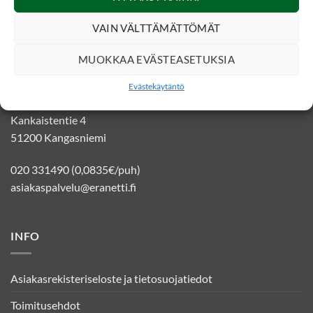
VAIN VÄLTTÄMÄTTÖMÄT
MUOKKAA EVÄSTEASETUKSIA
YHTEYSTIEDOT
Evästekäytäntö
Eränetti verkkokauppa
Kankaistentie 4
51200 Kangasniemi
020 331490 (0,0835€/puh)
asiakaspalvelu@eranetti.fi
INFO
Asiakasrekisteriseloste ja tietosuojatiedot
Toimitusehdot