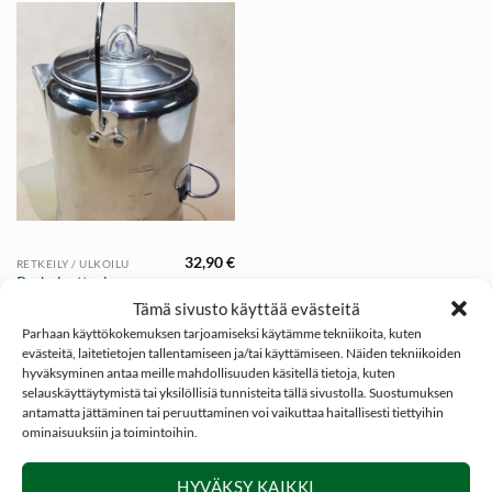
32,90
€
RETKEILY / ULKOILU
Perkolaattori
kahvinkeitin 1,2L (9
Tämä sivusto käyttää evästeitä
kuppia)
Parhaan käyttökokemuksen tarjoamiseksi käytämme tekniikoita, kuten
evästeitä, laitetietojen tallentamiseen ja/tai käyttämiseen. Näiden tekniikoiden
hyväksyminen antaa meille mahdollisuuden käsitellä tietoja, kuten
selauskäyttäytymistä tai yksilöllisiä tunnisteita tällä sivustolla. Suostumuksen
antamatta jättäminen tai peruuttaminen voi vaikuttaa haitallisesti tiettyihin
ominaisuuksiin ja toimintoihin.
SOSIAALINEN MEDIA
HYVÄKSY KAIKKI