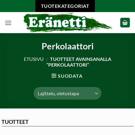
Skip
TUOTEKATEGORIAT
to
content
Perkolaattori
ETUSIVU
/
TUOTTEET AVAINSANALLA
“PERKOLAATTORI”
SUODATA
TUOTTEET