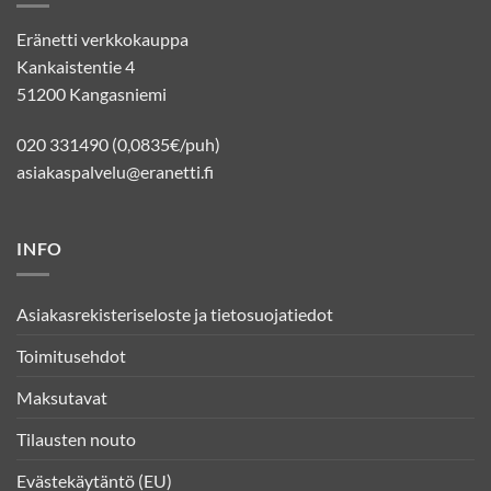
Eränetti verkkokauppa
Kankaistentie 4
51200 Kangasniemi
020 331490 (0,0835€/puh)
asiakaspalvelu@eranetti.fi
INFO
Asiakasrekisteriseloste ja tietosuojatiedot
Toimitusehdot
Maksutavat
Tilausten nouto
Evästekäytäntö (EU)