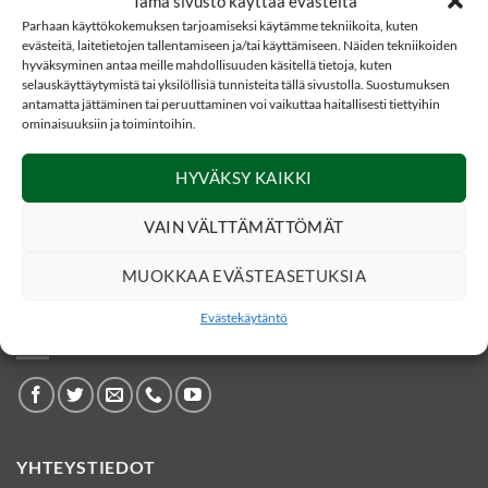
Tämä sivusto käyttää evästeitä
Parhaan käyttökokemuksen tarjoamiseksi käytämme tekniikoita, kuten
evästeitä, laitetietojen tallentamiseen ja/tai käyttämiseen. Näiden tekniikoiden
hyväksyminen antaa meille mahdollisuuden käsitellä tietoja, kuten
selauskäyttäytymistä tai yksilöllisiä tunnisteita tällä sivustolla. Suostumuksen
antamatta jättäminen tai peruuttaminen voi vaikuttaa haitallisesti tiettyihin
ominaisuuksiin ja toimintoihin.
59,00
€
59,00
€
ERÄVAATTEET JA ASUSTEET
ERÄVAATTEET JA ASUSTEET
HYVÄKSY KAIKKI
Dovrefjell
Dovrefjell
flanellipaita, Punainen
flanellipaita, vihreä
VAIN VÄLTTÄMÄTTÖMÄT
MUOKKAA EVÄSTEASETUKSIA
Evästekäytäntö
SOSIAALINEN MEDIA
YHTEYSTIEDOT