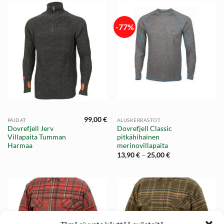
-77%
99,00
€
PAIDAT
ALUSKERRASTOT
Dovrefjell Jerv
Dovrefjell Classic
Villapaita Tumman
pitkähihainen
Harmaa
merinovillapaita
Hintaluokka:
13,90
€
–
25,00
€
13,90 €
-
25,00 €