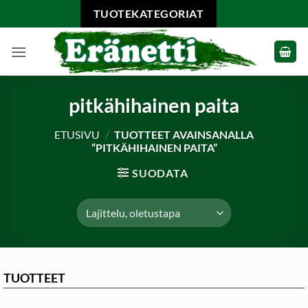
Skip
TUOTEKATEGORIAT
to
content
pitkähihainen paita
ETUSIVU
/
TUOTTEET AVAINSANALLA
“PITKÄHIHAINEN PAITA”
SUODATA
TUOTTEET