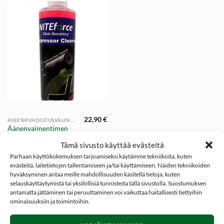
22,90
€
ASEENPUHDISTUSVÄLINEET
Äänenvaimentimen
puhdistusaine |
Tämä sivusto käyttää evästeitä
NITEforce Suppressor
Cleaner
Parhaan käyttökokemuksen tarjoamiseksi käytämme tekniikoita, kuten
evästeitä, laitetietojen tallentamiseen ja/tai käyttämiseen. Näiden tekniikoiden
hyväksyminen antaa meille mahdollisuuden käsitellä tietoja, kuten
selauskäyttäytymistä tai yksilöllisiä tunnisteita tällä sivustolla. Suostumuksen
antamatta jättäminen tai peruuttaminen voi vaikuttaa haitallisesti tiettyihin
ominaisuuksiin ja toimintoihin.
SOSIAALINEN MEDIA