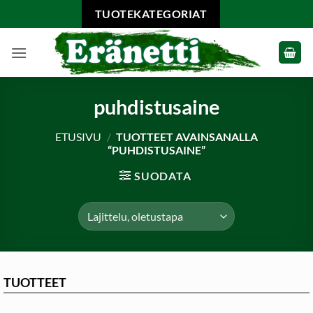
Skip
TUOTEKATEGORIAT
to
content
puhdistusaine
ETUSIVU
/
TUOTTEET AVAINSANALLA
“PUHDISTUSAINE”
SUODATA
TUOTTEET