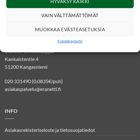
HYVÄKSY KAIKKI
VAIN VÄLTTÄMÄTTÖMÄT
MUOKKAA EVÄSTEASETUKSIA
YHTEYSTIEDOT
Evästekäytäntö
Eränetti verkkokauppa
Kankaistentie 4
51200 Kangasniemi
020 331490 (0,0835€/puh)
asiakaspalvelu@eranetti.fi
INFO
Asiakasrekisteriseloste ja tietosuojatiedot