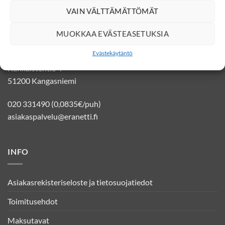
VAIN VÄLTTÄMÄTTÖMÄT
YHTEYSTIEDOT
MUOKKAA EVÄSTEASETUKSIA
Evästekäytäntö
Eränetti verkkokauppa
Kankaistentie 4
51200 Kangasniemi
020 331490 (0,0835€/puh)
asiakaspalvelu@eranetti.fi
INFO
Asiakasrekisteriseloste ja tietosuojatiedot
Toimitusehdot
Maksutavat