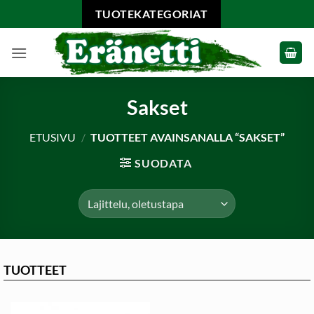
Skip
TUOTEKATEGORIAT
to
content
Sakset
ETUSIVU
/
TUOTTEET AVAINSANALLA “SAKSET”
SUODATA
TUOTTEET