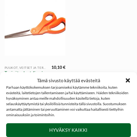
10,10
€
PUUKOT, VEITSET JA TEROITTIMET
Terävät sakset, Iivarin
Puukkotehdas
Tämä sivusto käyttää evästeitä
Parhaan käyttökokemuksen tarjoamiseksi käytämme tekniikoita, kuten
evästeitä, laitetietojen tallentamiseen ja/tai käyttämiseen. Näiden tekniikoiden
hyväksyminen antaa meille mahdollisuuden käsitellä tietoja, kuten
selauskäyttäytymistä tai yksilöllisiä tunnisteita tällä sivustolla. Suostumuksen
antamatta jättäminen tai peruuttaminen voi vaikuttaa haitallisesti tiettyihin
ominaisuuksiin ja toimintoihin.
SOSIAALINEN MEDIA
HYVÄKSY KAIKKI