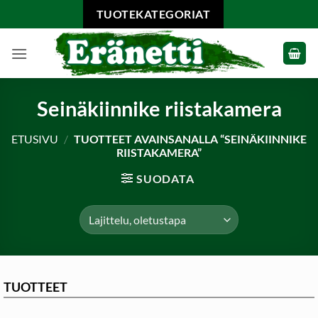
Skip
TUOTEKATEGORIAT
to
content
Seinäkiinnike riistakamera
ETUSIVU
/
TUOTTEET AVAINSANALLA “SEINÄKIINNIKE
RIISTAKAMERA”
SUODATA
TUOTTEET