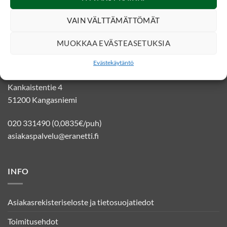
VAIN VÄLTTÄMÄTTÖMÄT
MUOKKAA EVÄSTEASETUKSIA
YHTEYSTIEDOT
Evästekäytäntö
Eränetti verkkokauppa
Kankaistentie 4
51200 Kangasniemi
020 331490 (0,0835€/puh)
asiakaspalvelu@eranetti.fi
INFO
Asiakasrekisteriseloste ja tietosuojatiedot
Toimitusehdot