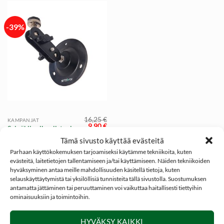
-39%
16,25
€
KAMPANJAT
Alkuperäinen
Nykyinen
9,90
€
Seinäkiinnike riista- ja
hinta
hinta
valvontakameroille,
oli:
on:
Tämä sivusto käyttää evästeitä
16,25 €.
9,90 €.
NITEforce
Parhaan käyttökokemuksen tarjoamiseksi käytämme tekniikoita, kuten
evästeitä, laitetietojen tallentamiseen ja/tai käyttämiseen. Näiden tekniikoiden
hyväksyminen antaa meille mahdollisuuden käsitellä tietoja, kuten
selauskäyttäytymistä tai yksilöllisiä tunnisteita tällä sivustolla. Suostumuksen
antamatta jättäminen tai peruuttaminen voi vaikuttaa haitallisesti tiettyihin
ominaisuuksiin ja toimintoihin.
SOSIAALINEN MEDIA
HYVÄKSY KAIKKI