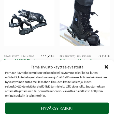
111,20
€
30,50
€
ERÄSUKSET, LUMIKENGÄT JA TARVIKKEET
ERÄSUKSET, LUMIKENGÄT JA TARVIKKEET
Siteet KARSKI Pivot
Eräsuksen side (pari),
Ski Bindings Set
KARSKI
Tämä sivusto käyttää evästeitä
Parhaan käyttökokemuksen tarjoamiseksi käytämme tekniikoita, kuten
evästeitä, laitetietojen tallentamiseen ja/tai käyttämiseen. Näiden tekniikoiden
hyväksyminen antaa meille mahdollisuuden käsitellä tietoja, kuten
selauskäyttäytymistä tai yksilöllisiä tunnisteita tällä sivustolla. Suostumuksen
antamatta jättäminen tai peruuttaminen voi vaikuttaa haitallisesti tiettyihin
ominaisuuksiin ja toimintoihin.
SOSIAALINEN MEDIA
HYVÄKSY KAIKKI