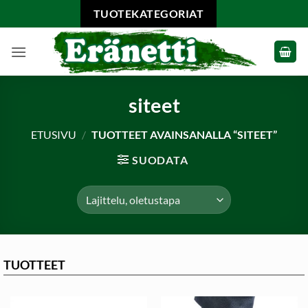
Skip
TUOTEKATEGORIAT
to
content
siteet
ETUSIVU
/
TUOTTEET AVAINSANALLA “SITEET”
SUODATA
TUOTTEET