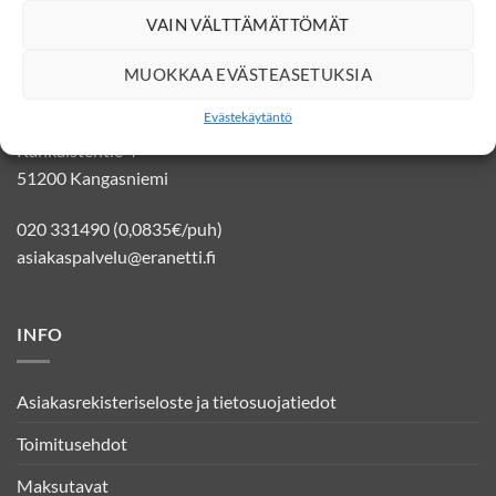
VAIN VÄLTTÄMÄTTÖMÄT
YHTEYSTIEDOT
MUOKKAA EVÄSTEASETUKSIA
Evästekäytäntö
Eränetti verkkokauppa
Kankaistentie 4
51200 Kangasniemi
020 331490 (0,0835€/puh)
asiakaspalvelu@eranetti.fi
INFO
Asiakasrekisteriseloste ja tietosuojatiedot
Toimitusehdot
Maksutavat