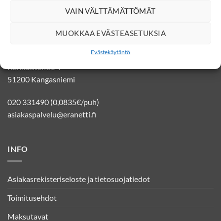
VAIN VÄLTTÄMÄTTÖMÄT
YHTEYSTIEDOT
MUOKKAA EVÄSTEASETUKSIA
Evästekäytäntö
Eränetti verkkokauppa
Kankaistentie 4
51200 Kangasniemi
020 331490 (0,0835€/puh)
asiakaspalvelu@eranetti.fi
INFO
Asiakasrekisteriseloste ja tietosuojatiedot
Toimitusehdot
Maksutavat