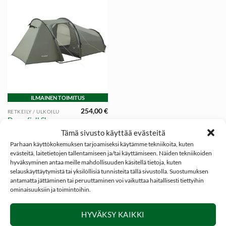
ILMAINEN TOIMITUS
254,00
€
RETKEILY / ULKOILU
Dovrefjell Skog
tunneliteltta 4 Hlö
Tämä sivusto käyttää evästeitä
Parhaan käyttökokemuksen tarjoamiseksi käytämme tekniikoita, kuten
evästeitä, laitetietojen tallentamiseen ja/tai käyttämiseen. Näiden tekniikoiden
hyväksyminen antaa meille mahdollisuuden käsitellä tietoja, kuten
selauskäyttäytymistä tai yksilöllisiä tunnisteita tällä sivustolla. Suostumuksen
antamatta jättäminen tai peruuttaminen voi vaikuttaa haitallisesti tiettyihin
ominaisuuksiin ja toimintoihin.
SOSIAALINEN MEDIA
HYVÄKSY KAIKKI