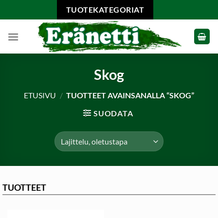
Skip
TUOTEKATEGORIAT
to
content
Skog
ETUSIVU
/
TUOTTEET AVAINSANALLA “SKOG”
SUODATA
TUOTTEET