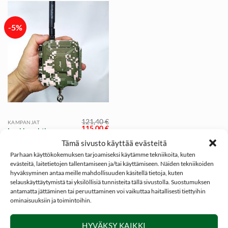
-5%
121,40
€
KAMPANJAT
Alkuperäinen
Nykyinen
115,00
€
Loukkuvahti,
hinta
hinta
NITEforce SMS Trap
oli:
on:
Tämä sivusto käyttää evästeitä
121,40 €.
115,00 €.
Alarm
Parhaan käyttökokemuksen tarjoamiseksi käytämme tekniikoita, kuten
evästeitä, laitetietojen tallentamiseen ja/tai käyttämiseen. Näiden tekniikoiden
hyväksyminen antaa meille mahdollisuuden käsitellä tietoja, kuten
selauskäyttäytymistä tai yksilöllisiä tunnisteita tällä sivustolla. Suostumuksen
antamatta jättäminen tai peruuttaminen voi vaikuttaa haitallisesti tiettyihin
ominaisuuksiin ja toimintoihin.
SOSIAALINEN MEDIA
HYVÄKSY KAIKKI