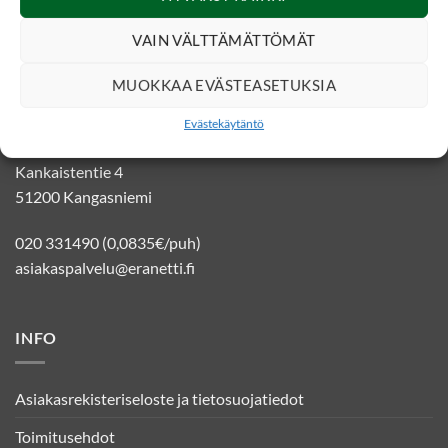
VAIN VÄLTTÄMÄTTÖMÄT
MUOKKAA EVÄSTEASETUKSIA
YHTEYSTIEDOT
Evästekäytäntö
Eränetti verkkokauppa
Kankaistentie 4
51200 Kangasniemi
020 331490 (0,0835€/puh)
asiakaspalvelu@eranetti.fi
INFO
Asiakasrekisteriseloste ja tietosuojatiedot
Toimitusehdot