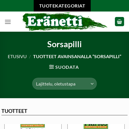
Skip
TUOTEKATEGORIAT
to
content
Sorsapilli
ETUSIVU
/
TUOTTEET AVAINSANALLA “SORSAPILLI”
SUODATA
TUOTTEET