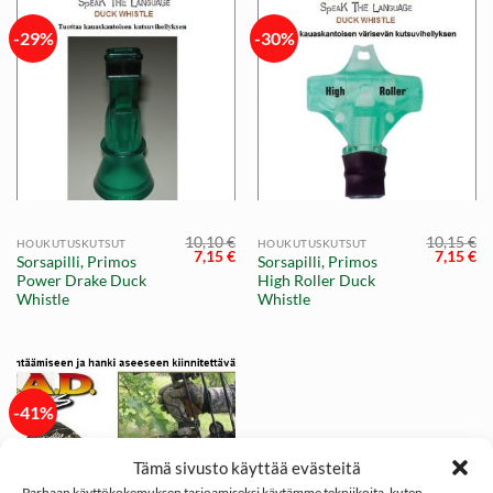
-29%
-30%
10,10
€
10,15
€
HOUKUTUSKUTSUT
HOUKUTUSKUTSUT
Alkuperäinen
Nykyinen
Alkuper
Ny
7,15
€
7,15
€
Sorsapilli, Primos
Sorsapilli, Primos
hinta
hinta
hinta
hi
Power Drake Duck
High Roller Duck
oli:
on:
oli:
on
10,10 €.
7,15 €.
10,15 €.
7,
Whistle
Whistle
-41%
Tämä sivusto käyttää evästeitä
Parhaan käyttökokemuksen tarjoamiseksi käytämme tekniikoita, kuten