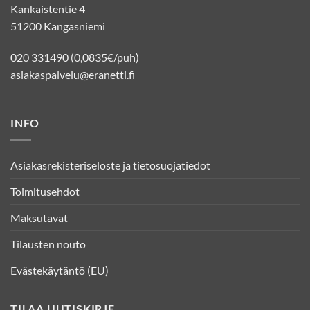
Kankaistentie 4
51200 Kangasniemi
020 331490 (0,0835€/puh)
asiakaspalvelu@eranetti.fi
INFO
Asiakasrekisteriseloste ja tietosuojatiedot
Toimitusehdot
Maksutavat
Tilausten nouto
Evästekäytäntö (EU)
TILAA UUTISKIRJE