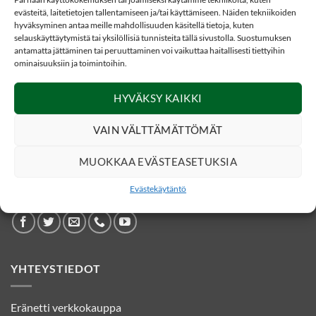
evästeitä, laitetietojen tallentamiseen ja/tai käyttämiseen. Näiden tekniikoiden
hyväksyminen antaa meille mahdollisuuden käsitellä tietoja, kuten
selauskäyttäytymistä tai yksilöllisiä tunnisteita tällä sivustolla. Suostumuksen
antamatta jättäminen tai peruuttaminen voi vaikuttaa haitallisesti tiettyihin
ominaisuuksiin ja toimintoihin.
34,60
€
HOUKUTUSKUTSUT
Alkuperäinen
Nykyinen
20,40
€
Sorsapilli, MAD Duck
HYVÄKSY KAIKKI
hinta
hinta
oli:
on:
34,60 €.
20,40 €.
VAIN VÄLTTÄMÄTTÖMÄT
MUOKKAA EVÄSTEASETUKSIA
SOSIAALINEN MEDIA
Evästekäytäntö
YHTEYSTIEDOT
Eränetti verkkokauppa