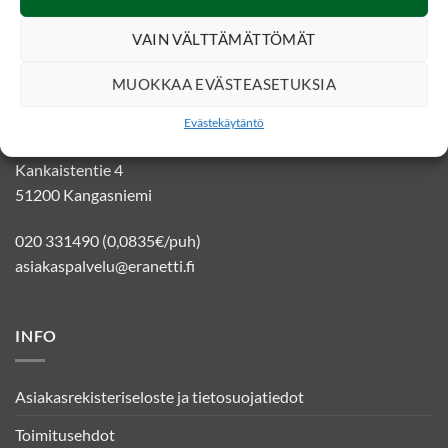
VAIN VÄLTTÄMÄTTÖMÄT
MUOKKAA EVÄSTEASETUKSIA
YHTEYSTIEDOT
Evästekäytäntö
Eränetti verkkokauppa
Kankaistentie 4
51200 Kangasniemi
020 331490 (0,0835€/puh)
asiakaspalvelu@eranetti.fi
INFO
Asiakasrekisteriseloste ja tietosuojatiedot
Toimitusehdot