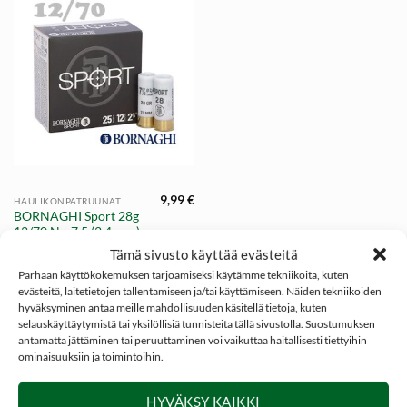
9,99
€
HAULIKONPATRUUNAT
BORNAGHI Sport 28g
12/70 No:7,5 (2.4 mm)
Practical patruuna 25
Tämä sivusto käyttää evästeitä
kpl
Parhaan käyttökokemuksen tarjoamiseksi käytämme tekniikoita, kuten
evästeitä, laitetietojen tallentamiseen ja/tai käyttämiseen. Näiden tekniikoiden
hyväksyminen antaa meille mahdollisuuden käsitellä tietoja, kuten
selauskäyttäytymistä tai yksilöllisiä tunnisteita tällä sivustolla. Suostumuksen
antamatta jättäminen tai peruuttaminen voi vaikuttaa haitallisesti tiettyihin
ominaisuuksiin ja toimintoihin.
SOSIAALINEN MEDIA
HYVÄKSY KAIKKI