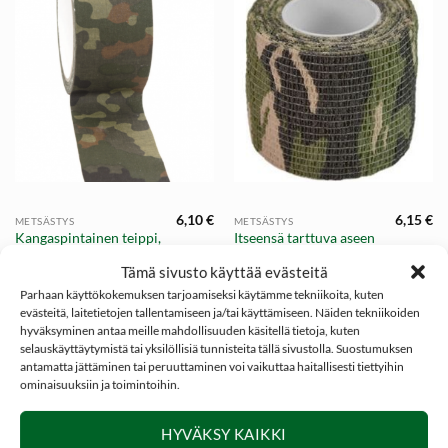
6,10
€
6,15
€
METSÄSTYS
METSÄSTYS
Kangaspintainen teippi,
Itseensä tarttuva aseen
Flecktarn Camo 10m
naamiointiteippi,
Tämä sivusto käyttää evästeitä
Woodland Camo
Parhaan käyttökokemuksen tarjoamiseksi käytämme tekniikoita, kuten
evästeitä, laitetietojen tallentamiseen ja/tai käyttämiseen. Näiden tekniikoiden
hyväksyminen antaa meille mahdollisuuden käsitellä tietoja, kuten
selauskäyttäytymistä tai yksilöllisiä tunnisteita tällä sivustolla. Suostumuksen
antamatta jättäminen tai peruuttaminen voi vaikuttaa haitallisesti tiettyihin
ominaisuuksiin ja toimintoihin.
SOSIAALINEN MEDIA
HYVÄKSY KAIKKI