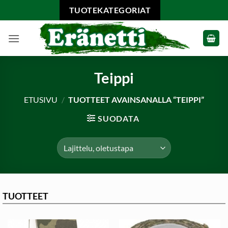
Skip
TUOTEKATEGORIAT
to
content
Teippi
ETUSIVU
/
TUOTTEET AVAINSANALLA “TEIPPI”
SUODATA
TUOTTEET