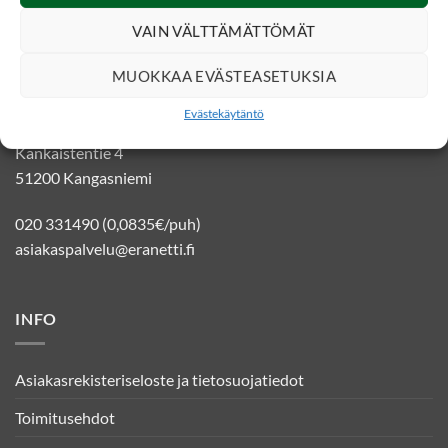
VAIN VÄLTTÄMÄTTÖMÄT
YHTEYSTIEDOT
MUOKKAA EVÄSTEASETUKSIA
Evästekäytäntö
Eränetti verkkokauppa
Kankaistentie 4
51200 Kangasniemi
020 331490 (0,0835€/puh)
asiakaspalvelu@eranetti.fi
INFO
Asiakasrekisteriseloste ja tietosuojatiedot
Toimitusehdot