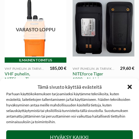
VARASTO LOPPU
ILMAINEN TOIMITUS
185,00
€
29,60
€
VHF PUHELIN JA TARVIKKEET
VHF PUHELIN JA TARVIKKEET
VHF puhelin,
NITEforce Tiger
NITEforce Tiger
1800mAh Li-ion
VHF68
Teho-akku , VHF
Tämä sivusto käyttää evästeitä
puhelin
Parhaan käyttökokemuksen tarjoamiseksi käytämme tekniikoita, kuten
evästeitä, laitetietojen tallentamiseen ja/tai käyttämiseen. Näiden tekniikoiden
hyväksyminen antaa meille mahdollisuuden käsitellä tietoja, kuten
selauskäyttäytymistä tai yksilöllisiä tunnisteita tällä sivustolla. Suostumuksen
antamatta jättäminen tai peruuttaminen voi vaikuttaa haitallisesti tiettyihin
ominaisuuksiin ja toimintoihin.
SOSIAALINEN MEDIA
HYVÄKSY KAIKKI