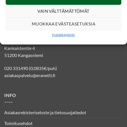
VAIN VÄLTTÄMÄTTÖMÄT
MUOKKAA EVÄSTEASETUKSIA
YHTEYSTIEDOT
Evästekäytäntö
Eränetti verkkokauppa
Kankaistentie 4
51200 Kangasniemi
020 331490 (0,0835€/puh)
asiakaspalvelu@eranetti.fi
INFO
Asiakasrekisteriseloste ja tietosuojatiedot
Toimitusehdot