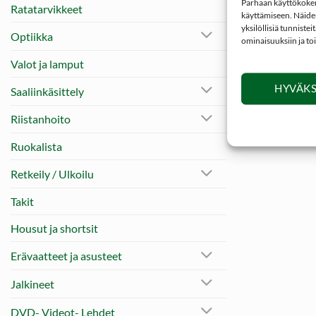
Parhaan käyttökokemu
Ratatarvikkeet
käyttämiseen. Näiden
yksilöllisiä tunniste
Optiikka
ominaisuuksiin ja to
Valot ja lamput
HYVÄKS
Saaliinkäsittely
Riistanhoito
Ruokalista
Retkeily / Ulkoilu
Takit
Housut ja shortsit
Erävaatteet ja asusteet
Jalkineet
DVD- Videot- Lehdet