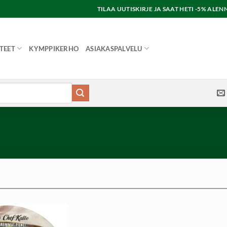
TILAA UUTISKIRJE JA SAAT HETI -5% AL
TEET
KYMPPIKERHO
ASIAKASPALVELU