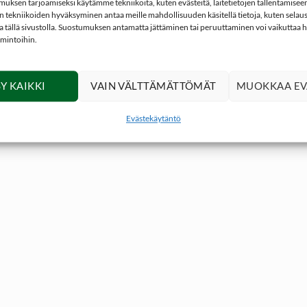
ksen tarjoamiseksi käytämme tekniikoita, kuten evästeitä, laitetietojen tallentamiseen 
 tekniikoiden hyväksyminen antaa meille mahdollisuuden käsitellä tietoja, kuten selaus
ita tällä sivustolla. Suostumuksen antamatta jättäminen tai peruuttaminen voi vaikuttaa hai
imintoihin.
Y KAIKKI
VAIN VÄLTTÄMÄTTÖMÄT
MUOKKAA EV
Evästekäytäntö