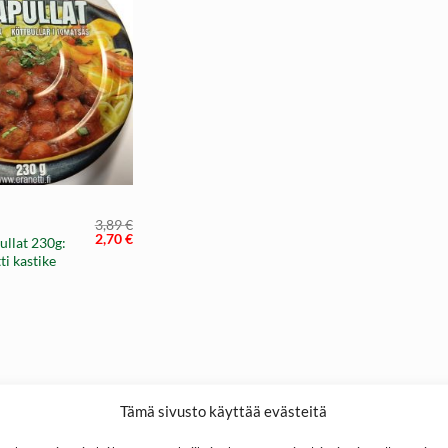
3,89
€
Alkuperäinen
Nykyinen
2,70
€
ullat 230g:
hinta
hinta
i kastike
oli:
on:
3,89 €.
2,70 €.
Tämä sivusto käyttää evästeitä