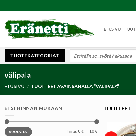
Skip
to
content
ETUSIVU
TUOT
Etsi:
TUOTEKATEGORIAT
välipala
ETUSIVU
/
TUOTTEET AVAINSANALLA “VÄLIPALA”
ETSI HINNAN MUKAAN
TUOTTEET
Minimihinta
Maksimihinta
Hinta:
0 €
—
10 €
SUODATA