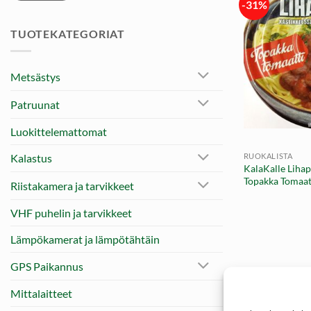
-31%
TUOTEKATEGORIAT
Metsästys
Patruunat
+
Luokittelemattomat
RUOKALISTA
Kalastus
KalaKalle Lihap
Topakka Tomaatt
Riistakamera ja tarvikkeet
VHF puhelin ja tarvikkeet
Lämpökamerat ja lämpötähtäin
GPS Paikannus
Mittalaitteet