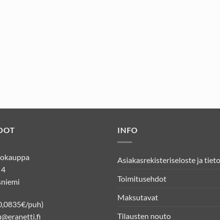
DOT
INFO
kkokauppa
Asiakasrekisteriseloste ja tiet
 4
Toimitusehdot
niemi
Maksutavat
0,0835€/puh)
Tilausten nouto
@eranetti.fi