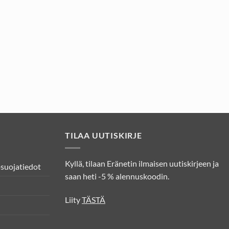
TILAA UUTISKIRJE
Kyllä, tilaan Eränetin ilmaisen uutiskirjeen ja
osuojatiedot
saan heti -5 % alennuskoodin.
Liity
TÄSTÄ