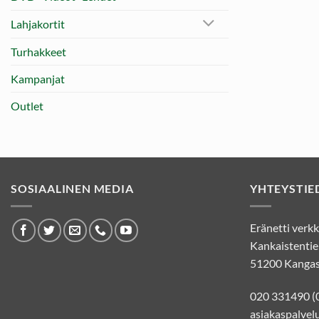
Lahjakortit
Turhakkeet
Kampanjat
Outlet
SOSIAALINEN MEDIA
YHTEYSTIE
Eränetti ver
Kankaistentie
51200 Kangas
020 331490 (
asiakaspalvelu