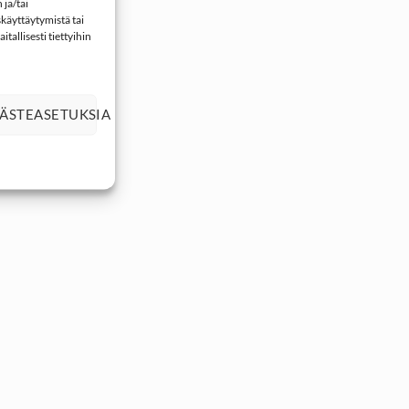
ja/tai
käyttäytymistä tai
tallisesti tiettyihin
ÄSTEASETUKSIA