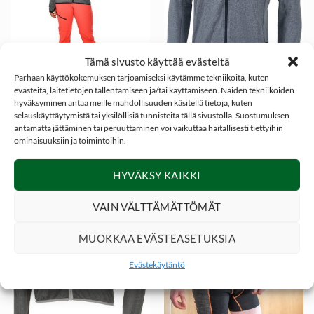
Tämä sivusto käyttää evästeitä
Parhaan käyttökokemuksen tarjoamiseksi käytämme tekniikoita, kuten
evästeitä, laitetietojen tallentamiseen ja/tai käyttämiseen. Näiden tekniikoiden
46,85
€
46,85
€
ERÄVAATTEET JA ASUSTEET
ERÄVAATTEET JA ASUSTEET
Alkuperäinen
Nykyinen
Alkuperä
Ny
19,99
€
19,99
€
hyväksyminen antaa meille mahdollisuuden käsitellä tietoja, kuten
Dovrefjell Dyre Quick
Dovrefjell Dyre Quick
hinta
hinta
hinta
hi
Dry naisten
Dry miesten
selauskäyttäytymistä tai yksilöllisiä tunnisteita tällä sivustolla. Suostumuksen
oli:
on:
oli:
on
46,85 €.
19,99 €.
46,85 €.
19
fleecetakki, Mood
fleecetakki, Blue
antamatta jättäminen tai peruuttaminen voi vaikuttaa haitallisesti tiettyihin
Blue
ominaisuuksiin ja toimintoihin.
HYVÄKSY KAIKKI
VAIN VÄLTTÄMÄTTÖMÄT
-57%
MUOKKAA EVÄSTEASETUKSIA
Evästekäytäntö