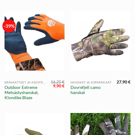
-39%
16,25
€
27,90
€
ERÄVAATTEET JA ASUSTEET
HANSKAT JA SORMIKKAAT
Alkuperäinen
Nykyinen
9,90
€
Outdoor Extreme
Dovrefjell camo
hinta
hinta
Metsästyshanskat,
hanskat
oli:
on:
16,25 €.
9,90 €.
Klondike Blaze