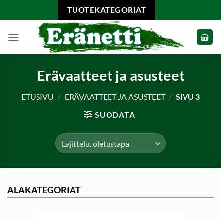
Skip
TUOTEKATEGORIAT
to
content
Erävaatteet ja asusteet
ETUSIVU
/
ERÄVAATTEET JA ASUSTEET
/
SIVU 3
SUODATA
ALAKATEGORIAT