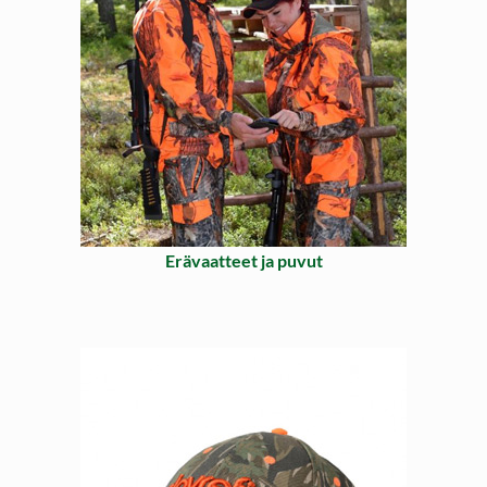
Erävaatteet ja puvut