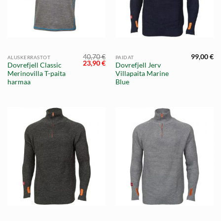
40,70
€
99,00
€
ALUSKERRASTOT
PAIDAT
Alkuperäinen
Nykyinen
23,90
€
Dovrefjell Classic
Dovrefjell Jerv
hinta
hinta
Merinovilla T-paita
Villapaita Marine
oli:
on:
40,70 €.
23,90 €.
harmaa
Blue