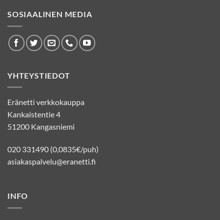
SOSIAALINEN MEDIA
YHTEYSTIEDOT
Eränetti verkkokauppa
Kankaistentie 4
51200 Kangasniemi
020 331490 (0,0835€/puh)
asiakaspalvelu@eranetti.fi
INFO