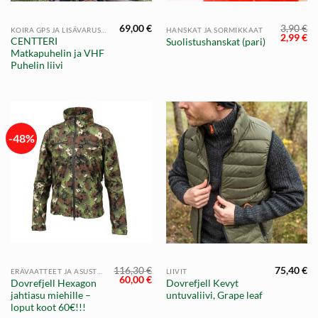
69,00
€
3,90
€
KOIRA GPS JA LISÄVARUSTEET
HANSKAT JA SORMIKKAAT
Alkuper
Ny
2,99
€
CENTTERI
Suolistushanskat (pari)
hinta
hi
Matkapuhelin ja VHF
oli:
on
3,90 €.
2,
Puhelin liivi
-48%
116,30
€
75,40
€
ERÄVAATTEET JA ASUSTEET
LIIVIT
Alkuperäinen
Nykyinen
60,00
€
Dovrefjell Hexagon
Dovrefjell Kevyt
hinta
hinta
jahtiasu miehille –
untuvaliivi, Grape leaf
oli:
on:
116,30 €.
60,00 €.
loput koot 60€!!!