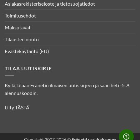
Asiakasrekisteriseloste ja tietosuojatiedot
Toimitusehdot
Maksutavat
Tilausten nouto
Evästekäytäntö (EU)
TILAA UUTISKIRJE
Kyllä, tilaan Eränetin ilmaisen uutiskirjeen ja saan heti -5 %
alennuskoodin.
Liity
TÄSTÄ
Copyright 2007-2026 ©
Eränetti verkkokauppa