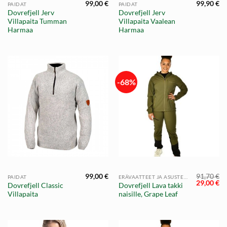
99,00
€
99,90
€
PAIDAT
PAIDAT
Dovrefjell Jerv
Dovrefjell Jerv
Villapaita Tumman
Villapaita Vaalean
Harmaa
Harmaa
-68%
99,00
€
91,70
€
PAIDAT
ERÄVAATTEET JA ASUSTEET
Alkuperä
Ny
29,00
€
Dovrefjell Classic
Dovrefjell Lava takki
hinta
hi
Villapaita
naisille, Grape Leaf
oli:
on
91,70 €.
29