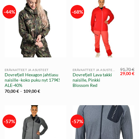
-44%
-68%
91,70
€
ERÄVAATTEET JA ASUSTEET
ERÄVAATTEET JA ASUSTEET
Alkuperä
Ny
29,00
€
Dovrefjell Hexagon jahtiasu
Dovrefjell Lava takki
hinta
hi
naisille -koko puku nyt 179€!
naisille, Pinkki
oli:
on
91,70 €.
29
ALE-40%
Blossom Red
Hintaluokka:
70,00
€
–
109,00
€
70,00 €
-
109,00 €
-57%
-57%