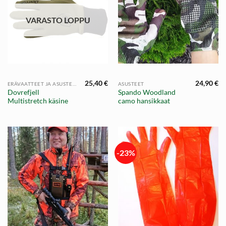
VARASTO LOPPU
25,40
€
24,90
€
ERÄVAATTEET JA ASUSTEET
ASUSTEET
Dovrefjell
Spando Woodland
Multistretch käsine
camo hansikkaat
-23%