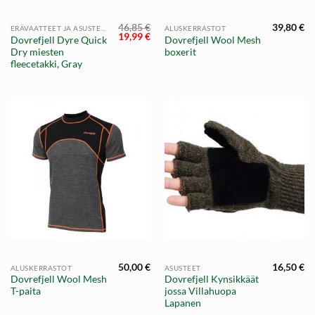
46,85
€
39,80
€
ERÄVAATTEET JA ASUSTEET
ALUSKERRASTOT
Alkuperäinen
Nykyinen
19,99
€
Dovrefjell Dyre Quick
Dovrefjell Wool Mesh
hinta
hinta
Dry miesten
boxerit
oli:
on:
46,85 €.
19,99 €.
fleecetakki, Gray
50,00
€
16,50
€
ALUSKERRASTOT
ASUSTEET
Dovrefjell Wool Mesh
Dovrefjell Kynsikkäät
T-paita
jossa Villahuopa
Lapanen