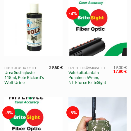
-8%
29,50
€
19,30
€
HOUKUTUSHAJUSTEET
OPTISET LISÄVARUSTEET
Alkuperä
Ny
17,80
€
Urea Susihajuste
Valokuitutähtäin
hinta
hi
118ml, Pete Rickard´s
Punainen 69mm,
oli:
on
19,30 €.
17
Wolf Urine
NITEforce BriteSight
-8%
-5%