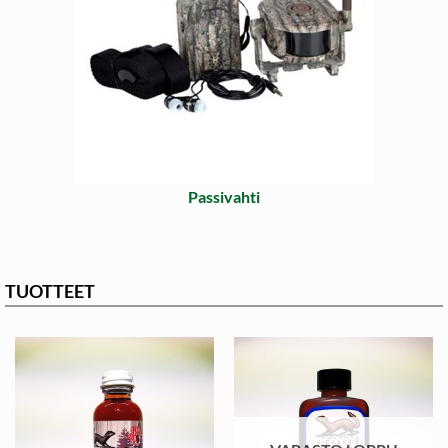
Passivahti
TUOTTEET