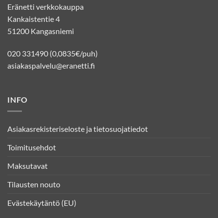
Eränetti verkkokauppa
Kankaistentie 4
51200 Kangasniemi
020 331490 (0,0835€/puh)
asiakaspalvelu@eranetti.fi
INFO
Asiakasrekisteriseloste ja tietosuojatiedot
Toimitusehdot
Maksutavat
Tilausten nouto
Evästekäytäntö (EU)