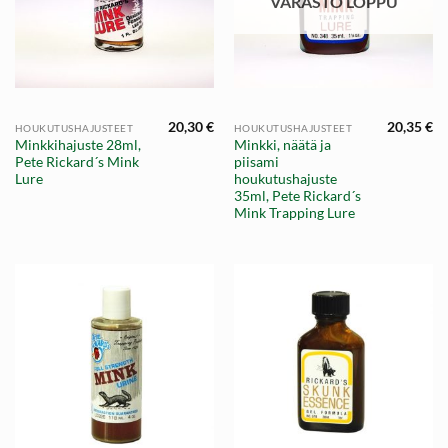
VARASTO LOPPU
20,30
€
20,35
€
HOUKUTUSHAJUSTEET
HOUKUTUSHAJUSTEET
Minkkihajuste 28ml,
Minkki, näätä ja
Pete Rickard´s Mink
piisami
Lure
houkutushajuste
35ml, Pete Rickard´s
Mink Trapping Lure