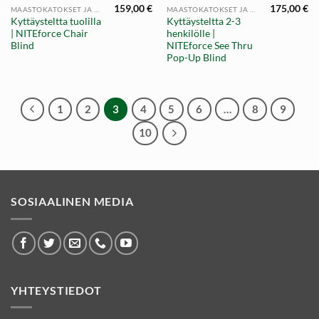
159,00
€
175,00
€
MAASTOKATOKSET JA PUUPASSIT
MAASTOKATOKSET JA PUUPASSIT
Kyttäysteltta tuolilla
Kyttäysteltta 2-3
| NITEforce Chair
henkilölle |
Blind
NITEforce See Thru
Pop-Up Blind
1
2
3
4
5
6
…
8
9
10
SOSIAALINEN MEDIA
YHTEYSTIEDOT