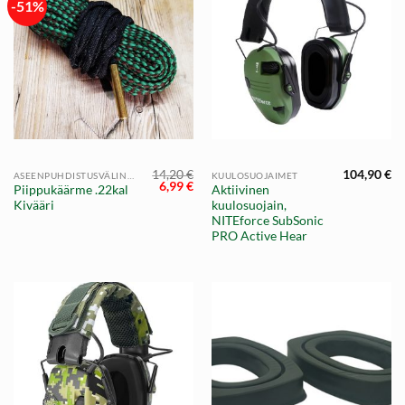
-51%
14,20
€
104,90
€
ASEENPUHDISTUSVÄLINEET
KUULOSUOJAIMET
Alkuperäinen
Nykyinen
6,99
€
Piippukäärme .22kal
Aktiivinen
hinta
hinta
Kivääri
kuulosuojain,
oli:
on:
14,20 €.
6,99 €.
NITEforce SubSonic
PRO Active Hear