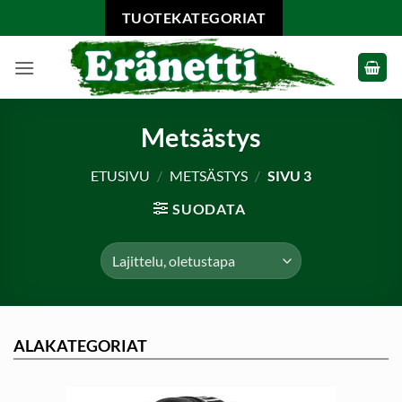
Skip
TUOTEKATEGORIAT
to
content
Metsästys
ETUSIVU
/
METSÄSTYS
/
SIVU 3
SUODATA
ALAKATEGORIAT