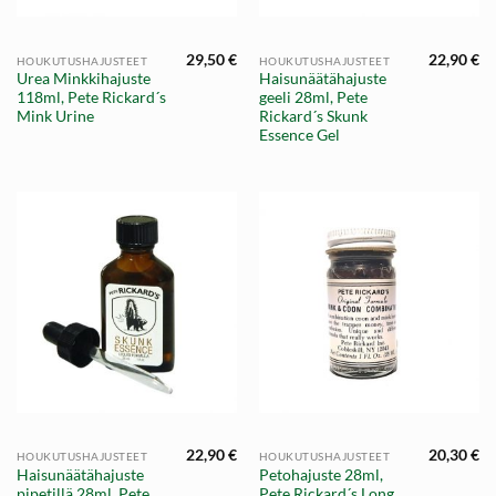
29,50
€
22,90
€
HOUKUTUSHAJUSTEET
HOUKUTUSHAJUSTEET
Urea Minkkihajuste
Haisunäätähajuste
118ml, Pete Rickard´s
geeli 28ml, Pete
Mink Urine
Rickard´s Skunk
Essence Gel
22,90
€
20,30
€
HOUKUTUSHAJUSTEET
HOUKUTUSHAJUSTEET
Haisunäätähajuste
Petohajuste 28ml,
pipetillä 28ml, Pete
Pete Rickard´s Long