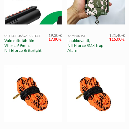
19,30
€
121,40
€
OPTISET LISÄVARUSTEET
KAMPANJAT
Alkuperäinen
Nykyinen
Alkuperäi
Ny
17,80
€
115,00
€
Valokuitutähtäin
Loukkuvahti,
hinta
hinta
hinta
hi
Vihreä 69mm,
NITEforce SMS Trap
oli:
on:
oli:
on
19,30 €.
17,80 €.
121,40 €.
11
NITEforce BriteSight
Alarm