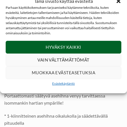
kangaspäällysteistä kuminauhaosaa, jotka ovat kumpikin
Tämä sivusto käyttää evästeitä
pituudeltaan noin 20 cm. Venykkeiden ansiosta painavaakin
Parhaan käyttökokemuksen tarjoamiseksi käytämme tekniikoita, kuten
evästeitä, laitetietojen tallentamiseen ja/tai käyttämiseen. Näiden tekniikoiden
asetta on miellyttävä kantaa.
hyväksyminen antaa meille mahdollisuuden käsitellä tietoja, kuten
selauskäyttäytymistä tai yksilöllisiä tunnisteita tällä sivustolla. Suostumuksen
Asehihnan kantopinta-ala on tarpeeksi leveä kantamaan
antamatta jättäminen tai peruuttaminen voi vaikuttaa haitallisesti tiettyihin
ominaisuuksiin ja toimintoihin.
raskaammankin tykin ilman pelkoa että hihna uppoaa
solisluuta myöden kehoon.
HYVÄKSY KAIKKI
Polyester- kangas on säänkestävä sekä äärimmäisen vahva!
VAIN VÄLTTÄMÄTTÖMÄT
Hihnassa on myös muovinen pikalukko ja metallinen
karabineerihaka, jolla hihna kiinnitetään aseeseen. Hihnan
MUOKKAA EVÄSTEASETUKSIA
venykeosat joustavat tarvittaessa ja vähentävät näin aseen
liikeiden vaikutusta hartioihin.
Evästekäytäntö
Portaattomasti säätyvä asehihna venyy tarvittaessa
isommankin hartian ympärille!
*
1-kiinnitteinen asehihna oikalukolla ja säädettävällä
pituudella