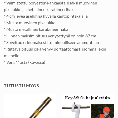
*
Valmistettu polyester-kankaasta, lisäksi muovinen
pikalukko ja metallinen karabineerihaka
*
4 cm leveä asehihna hyvällä kantopinta-alalla
*
Musta muovinen pikalukko
*
Musta metallinen karabineerihaka
*
Hihnan maksimipituus venytettynä on noin 87 cm
*
Soveltuu erinomaisesti toiminnalliseen ammuntaan
*
Riittävä pituus joka venyy portaattomasti isommallekin
miehelle
*
Väri: Musta (kuvassa)
TUTUSTU MYÖS