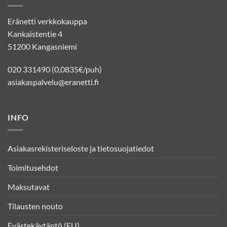
Eränetti verkkokauppa
Kankaistentie 4
51200 Kangasniemi
020 331490 (0,0835€/puh)
asiakaspalvelu@eranetti.fi
INFO
Asiakasrekisteriseloste ja tietosuojatiedot
Toimitusehdot
Maksutavat
Tilausten nouto
Evästekäytäntö (EU)