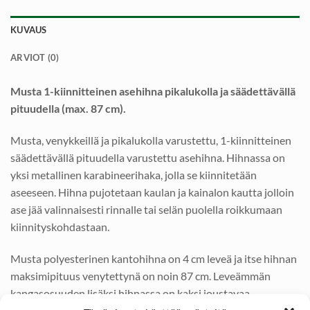
KUVAUS
ARVIOT (0)
Musta 1-kiinnitteinen asehihna pikalukolla ja säädettävällä
pituudella (max. 87 cm).
Musta, venykkeillä ja pikalukolla varustettu, 1-kiinnitteinen
säädettävällä pituudella varustettu asehihna. Hihnassa on
yksi metallinen karabineerihaka, jolla se kiinnitetään
aseeseen. Hihna pujotetaan kaulan ja kainalon kautta jolloin
ase jää valinnaisesti rinnalle tai selän puolella roikkumaan
kiinnityskohdastaan.
Musta polyesterinen kantohihna on 4 cm leveä ja itse hihnan
maksimipituus venytettynä on noin 87 cm. Leveämmän
kangasosuuden lisäksi hihnassa on kaksi joustavaa