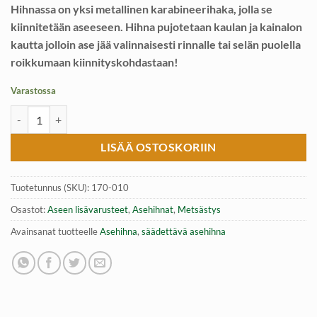
Hihnassa on yksi metallinen karabineerihaka, jolla se
kiinnitetään aseeseen. Hihna pujotetaan kaulan ja kainalon
kautta jolloin ase jää valinnaisesti rinnalle tai selän puolella
roikkumaan kiinnityskohdastaan!
Varastossa
1-kiinnitteinen asehihna pikalukolla ja säädettävällä pituudella, Mil-T
LISÄÄ OSTOSKORIIN
Tuotetunnus (SKU):
170-010
Osastot:
Aseen lisävarusteet
,
Asehihnat
,
Metsästys
Avainsanat tuotteelle
Asehihna
,
säädettävä asehihna