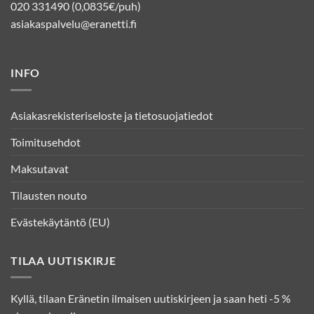
020 331490 (0,0835€/puh)
asiakaspalvelu@eranetti.fi
INFO
Asiakasrekisteriseloste ja tietosuojatiedot
Toimitusehdot
Maksutavat
Tilausten nouto
Evästekäytäntö (EU)
TILAA UUTISKIRJE
Kyllä, tilaan Eränetin ilmaisen uutiskirjeen ja saan heti -5 %