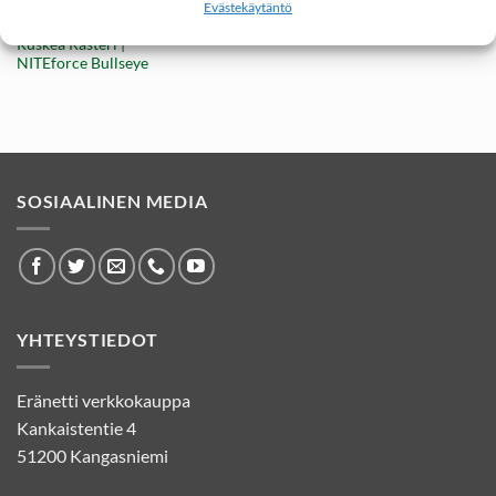
5,05
€
Evästekäytäntö
KAMPANJAT
Alkuperäinen
Nykyinen
3,90
€
Paikkatarra 16mm Ø
hinta
hinta
Ruskea Rasteri |
oli:
on:
5,05 €.
3,90 €.
NITEforce Bullseye
SOSIAALINEN MEDIA
YHTEYSTIEDOT
Eränetti verkkokauppa
Kankaistentie 4
51200 Kangasniemi