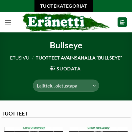
Skip
TUOTEKATEGORIAT
to
content
Bullseye
ETUSIVU
/
TUOTTEET AVAINSANALLA “BULLSEYE”
SUODATA
TUOTTEET