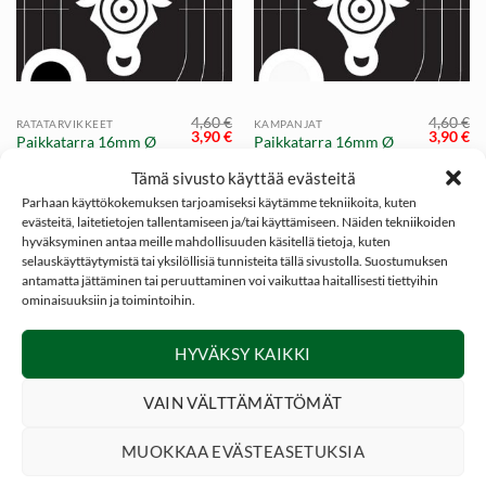
4,60
€
4,60
€
RATATARVIKKEET
KAMPANJAT
Alkuperäinen
Nykyinen
Alkuper
Ny
3,90
€
3,90
€
Paikkatarra 16mm Ø
Paikkatarra 16mm Ø
hinta
hinta
hinta
hi
Musta | NITEforce
Valkoinen | NITEforce
oli:
on:
oli:
on
Tämä sivusto käyttää evästeitä
4,60 €.
3,90 €.
4,60 €.
3,
Bullseye
Bullseye
Parhaan käyttökokemuksen tarjoamiseksi käytämme tekniikoita, kuten
evästeitä, laitetietojen tallentamiseen ja/tai käyttämiseen. Näiden tekniikoiden
hyväksyminen antaa meille mahdollisuuden käsitellä tietoja, kuten
selauskäyttäytymistä tai yksilöllisiä tunnisteita tällä sivustolla. Suostumuksen
antamatta jättäminen tai peruuttaminen voi vaikuttaa haitallisesti tiettyihin
-23%
ominaisuuksiin ja toimintoihin.
HYVÄKSY KAIKKI
VAIN VÄLTTÄMÄTTÖMÄT
MUOKKAA EVÄSTEASETUKSIA