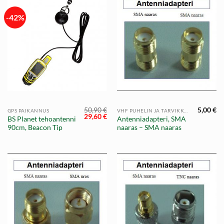
-42%
50,90
€
5,00
€
GPS PAIKANNUS
VHF PUHELIN JA TARVIKKEET
Alkuperäinen
Nykyinen
29,60
€
BS Planet tehoantenni
Antenniadapteri, SMA
hinta
hinta
90cm, Beacon Tip
naaras – SMA naaras
oli:
on:
50,90 €.
29,60 €.