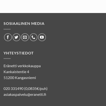
SOSIAALINEN MEDIA
YHTEYSTIEDOT
Eränetti verkkokauppa
Kankaistentie 4
51200 Kangasniemi
020 331490 (0,0835€/puh)
asiakaspalvelu@eranetti.fi