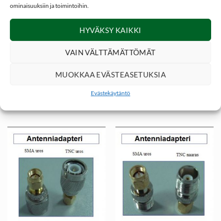
ominaisuuksiin ja toimintoihin.
HYVÄKSY KAIKKI
VAIN VÄLTTÄMÄTTÖMÄT
MUOKKAA EVÄSTEASETUKSIA
5,00
€
5,00
€
VHF PUHELIN JA TARVIKKEET
VHF PUHELIN JA TARVIKKEET
Antenniadapteri, SMA
Antenniadapteri, SMA
Evästekäytäntö
uros – BNC uros
uros – BNC naaras