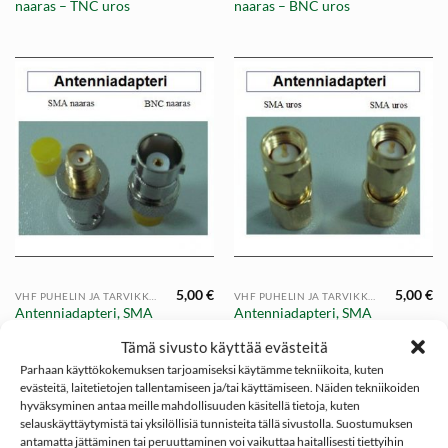
naaras – TNC uros
naaras – BNC uros
5,00
€
5,00
€
VHF PUHELIN JA TARVIKKEET
VHF PUHELIN JA TARVIKKEET
Antenniadapteri, SMA
Antenniadapteri, SMA
naaras – BNC naaras
uros – SMA uros
Tämä sivusto käyttää evästeitä
Parhaan käyttökokemuksen tarjoamiseksi käytämme tekniikoita, kuten
evästeitä, laitetietojen tallentamiseen ja/tai käyttämiseen. Näiden tekniikoiden
hyväksyminen antaa meille mahdollisuuden käsitellä tietoja, kuten
selauskäyttäytymistä tai yksilöllisiä tunnisteita tällä sivustolla. Suostumuksen
antamatta jättäminen tai peruuttaminen voi vaikuttaa haitallisesti tiettyihin