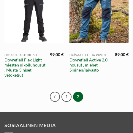
99,00
€
89,00
€
HOUSUT JA SHORTSIT
ERÄVAATTEET JA PUVUT
Dovrefjell Flex Light
Dovrefjell Active 2.0
miesten ulkoiluhousut
housut , miehet –
, Musta-Siniset
Sininen/laivasto
vetoketjut
1
2
SOSIAALINEN MEDIA