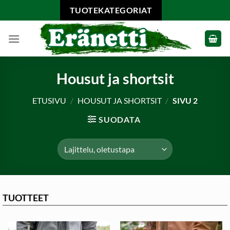
Skip
TUOTEKATEGORIAT
to
content
Housut ja shortsit
ETUSIVU
/
HOUSUT JA SHORTSIT
/
SIVU 2
SUODATA
TUOTTEET