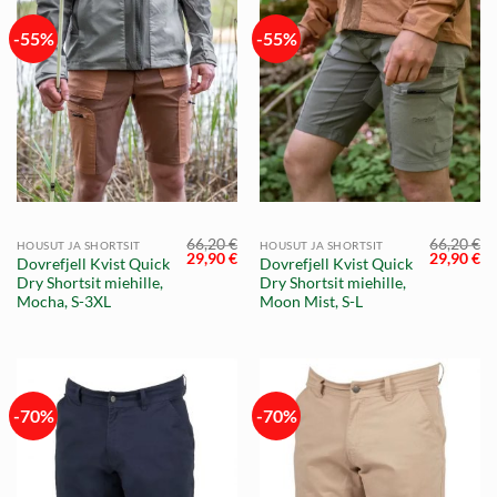
-55%
-55%
66,20
€
66,20
€
HOUSUT JA SHORTSIT
HOUSUT JA SHORTSIT
Alkuperäinen
Nykyinen
Alkuperä
Ny
29,90
€
29,90
€
Dovrefjell Kvist Quick
Dovrefjell Kvist Quick
hinta
hinta
hinta
hi
Dry Shortsit miehille,
Dry Shortsit miehille,
oli:
on:
oli:
on
66,20 €.
29,90 €.
66,20 €.
29
Mocha, S-3XL
Moon Mist, S-L
-70%
-70%