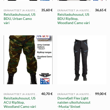
35,60
€
36,65
€
ERÄVAATTEET JA ASUSTEET
ERÄVAATTEET JA ASUSTEET
Reisitaskuhousut, US
Reisitaskuhousut, US
BDU, Urban Camo
BDU RipStop,
väri
Woodland Camo väri
40,70
€
99,00
€
ERÄVAATTEET JA ASUSTEET
ERÄVAATTEET JA ASUSTEET
Reisitaskuhousut, US
Dovrefjell Flex Light
ACU RipStop,
naisten ulkoiluhousut
Woodland Camo väri
-Musta/ Siniset