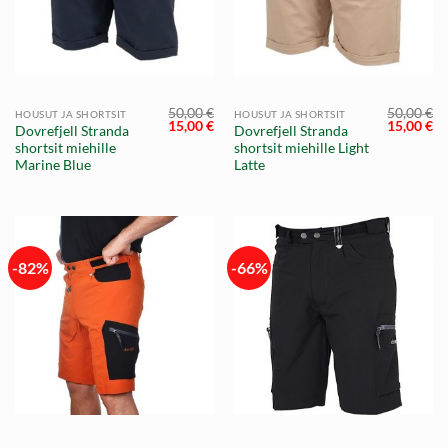
50,00
€
50,00
€
HOUSUT JA SHORTSIT
HOUSUT JA SHORTSIT
Alkuperäinen
Nykyinen
Alkuperä
Ny
15,00
€
15,00
€
Dovrefjell Stranda
Dovrefjell Stranda
hinta
hinta
hinta
hi
shortsit miehille
shortsit miehille Light
oli:
on:
oli:
on
50,00 €.
15,00 €.
50,00 €.
15
Marine Blue
Latte
-82%
-66%