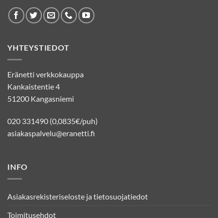
YHTEYSTIEDOT
Eränetti verkkokauppa
Kankaistentie 4
51200 Kangasniemi
020 331490 (0,0835€/puh)
asiakaspalvelu@eranetti.fi
INFO
Asiakasrekisteriseloste ja tietosuojatiedot
Toimitusehdot