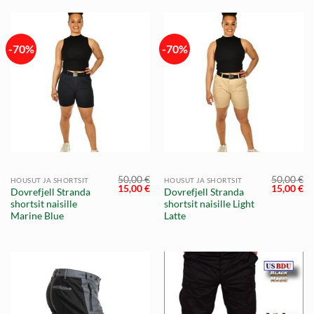
-70%
-70%
50,00
€
50,00
€
HOUSUT JA SHORTSIT
HOUSUT JA SHORTSIT
Alkuperäinen
Nykyinen
Alkuperä
Ny
15,00
€
15,00
€
Dovrefjell Stranda
Dovrefjell Stranda
hinta
hinta
hinta
hi
shortsit naisille
shortsit naisille Light
oli:
on:
oli:
on
50,00 €.
15,00 €.
50,00 €.
15
Marine Blue
Latte