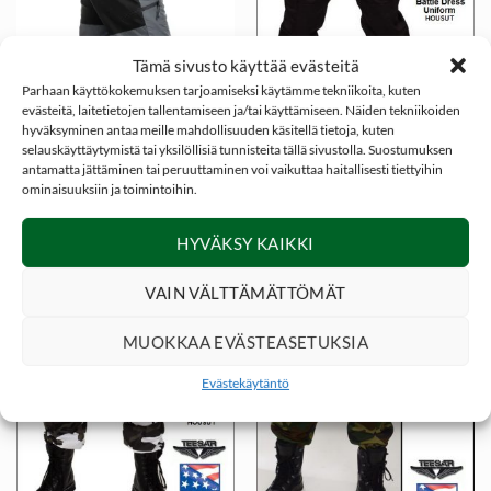
Tämä sivusto käyttää evästeitä
Parhaan käyttökokemuksen tarjoamiseksi käytämme tekniikoita, kuten
evästeitä, laitetietojen tallentamiseen ja/tai käyttämiseen. Näiden tekniikoiden
hyväksyminen antaa meille mahdollisuuden käsitellä tietoja, kuten
selauskäyttäytymistä tai yksilöllisiä tunnisteita tällä sivustolla. Suostumuksen
89,00
€
34,60
€
HOUSUT JA SHORTSIT
ERÄVAATTEET JA ASUSTEET
antamatta jättäminen tai peruuttaminen voi vaikuttaa haitallisesti tiettyihin
Dovrefjell Active 2.0
Reisitaskuhousut, US
ominaisuuksiin ja toimintoihin.
ulkoiluhousut –
BDU, Black Magic väri
Harmaa/Musta
HYVÄKSY KAIKKI
VAIN VÄLTTÄMÄTTÖMÄT
MUOKKAA EVÄSTEASETUKSIA
Evästekäytäntö