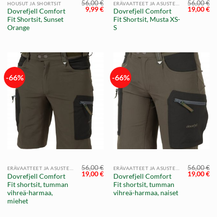
56,00
€
56,00
€
HOUSUT JA SHORTSIT
ERÄVAATTEET JA ASUSTEET
Alkuperäinen
Nykyinen
Alkuperä
Ny
9,99
€
19,00
€
Dovrefjell Comfort
Dovrefjell Comfort
hinta
hinta
hinta
hi
Fit Shortsit, Sunset
Fit Shortsit, Musta XS-
oli:
on:
oli:
on
56,00 €.
9,99 €.
56,00 €.
19
Orange
S
-66%
-66%
56,00
€
56,00
€
ERÄVAATTEET JA ASUSTEET
ERÄVAATTEET JA ASUSTEET
Alkuperäinen
Nykyinen
Alkuperä
Ny
19,00
€
19,00
€
Dovrefjell Comfort
Dovrefjell Comfort
hinta
hinta
hinta
hi
Fit shortsit, tumman
Fit shortsit, tumman
oli:
on:
oli:
on
56,00 €.
19,00 €.
56,00 €.
19
vihreä-harmaa,
vihreä-harmaa, naiset
miehet